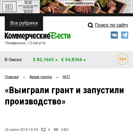
Все рубрики
Поиск по сайту
ПОЛИТИКА
Свежий выпуск
Медиа
ФИНАНСЫ
Понедельник, 10 Августа
Кто есть кто
НЕДВИЖИМОСТЬ
В Омске:
$ 82,1665
€ 94,8366
Интервью
БИЗНЕС
Главная
→
Архив газеты
→
№27
Мнения
ОБЩЕСТВО
«Выиграли грант и запустили
Рейтинги
ЗАКОН
производство»
Блоги
НОВОСТИ КОМПАНИЙ
Архив
ПРОИСШЕСТВИЯ
26 июля 2018 10:09
0
2401