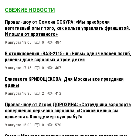
СВЕЖИЕ НОВОСТИ
Провал-шоу от Семена СОКУРА: «Мы приобрели
негативный опыт того, как нельзя управлять франшизой.
И пошли от противного»
9 августа 18:00
0
484
В столкновении «ВАЗ-2115» и «Нивы» один человек погиб,
ранены двое взрослых и трое детей
9 августа 17:15
0
407
Елизавета КРИВОЩЕКОВА: Для Москвы все праздники
едины
9 августа 16:30
2
412
Провал-шоу от Игоря ДОРОХИНА: «Сотрудница аэропорта
совершенно серьезно спросила: «С какой целью вы
привезли в Канаду мертвую рыбу?»
9 августа 15:00
0
570