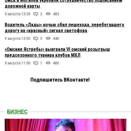
Омск и Могилев укрепили сотрудничество подписанием
дорожной карты
9 августа 13:30
2
483
Водитель «Лады» ночью сбил пешехода, перебегавшего
дорогу на «красный» сигнал светофора
9 августа 12:00
0
446
«Омские Ястребы» выиграли VI омский розыгрыш
предсезонного турнира клубов МХЛ
9 августа 11:00
1
480
Подпишитесь ВКонтакте!
БИЗНЕС