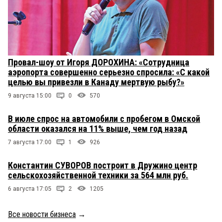
Провал-шоу от Игоря ДОРОХИНА: «Сотрудница
аэропорта совершенно серьезно спросила: «С какой
целью вы привезли в Канаду мертвую рыбу?»
9 августа 15:00
0
570
В июле спрос на автомобили с пробегом в Омской
области оказался на 11% выше, чем год назад
7 августа 17:00
1
926
Константин СУВОРОВ построит в Дружино центр
сельскохозяйственной техники за 564 млн руб.
6 августа 17:05
2
1205
Все новости бизнеса
→