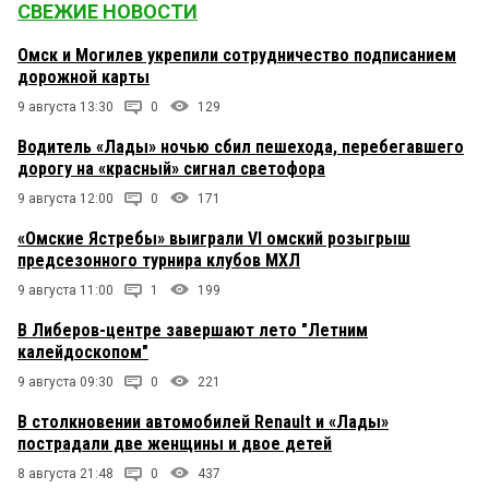
СВЕЖИЕ НОВОСТИ
Омск и Могилев укрепили сотрудничество подписанием
дорожной карты
9 августа 13:30
0
129
Водитель «Лады» ночью сбил пешехода, перебегавшего
дорогу на «красный» сигнал светофора
9 августа 12:00
0
171
«Омские Ястребы» выиграли VI омский розыгрыш
предсезонного турнира клубов МХЛ
9 августа 11:00
1
199
В Либеров-центре завершают лето "Летним
калейдоскопом"
9 августа 09:30
0
221
В столкновении автомобилей Renault и «Лады»
пострадали две женщины и двое детей
8 августа 21:48
0
437