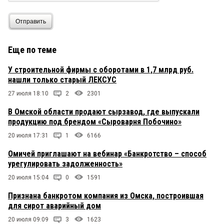
Отправить
Еще по теме
У строительной фирмы с оборотами в 1,7 млрд руб.
нашли только старый ЛЕКСУС
27 июля 18:10
2
2301
В Омской области продают сырзавод, где выпускали
продукцию под брендом «Сыроварня Побочино»
20 июля 17:31
1
6166
Омичей приглашают на вебинар «Банкротство – способ
урегулировать задолженность»
20 июля 15:04
0
1591
Признана банкротом компания из Омска, построившая
для сирот аварийный дом
20 июля 09:09
3
1623