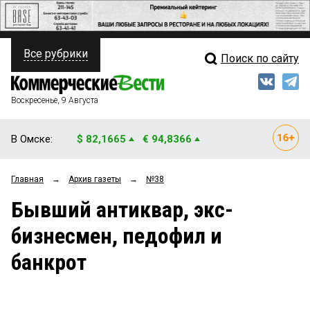
Все рубрики
Поиск по сайту
ПОЛИТИКА
Свежий выпуск
Медиа
ФИНАНСЫ
Воскресенье, 9 Августа
Кто есть кто
НЕДВИЖИМОСТЬ
В Омске:
$ 82,1665
€ 94,8366
Интервью
БИЗНЕС
Главная
→
Архив газеты
→
№38
Мнения
ОБЩЕСТВО
Бывший антиквар, экс-
Рейтинги
ЗАКОН
бизнесмен, педофил и
Блоги
НОВОСТИ КОМПАНИЙ
банкрот
Архив
ПРОИСШЕСТВИЯ