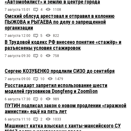
«Автомобилист» и землю в центре города
7 августа 15:01
4
1108
Омский облсуд арестовал и отправил в колонию
ПЫЖОВА и РЫГАЕВА по делу о запрещенной
организации
7 августа 12:00
5
822
В Трудовой кодекс РФ внесено понятие «стажёр» и
разъяснены условия стажировок
7 августа 09:30
0
758
Сергею КОЗУБЕНКО продлили СИЗО до сентября
7 августа 09:00
10
1479
Росстандарт запретил использование шести
моделей грузовиков Dongfeng и Zoomlion
6 августа 17:30
0
989
ПУТИН подписал закон о новом продлении «гаражной
амнистии» ещё на пять лет
6 августа 11:10
2
1033
Машинист катка взыскал с ханты-мансийского СУ