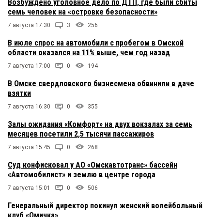
Возбуждено уголовное дело по ДТП, где были сбиты
семь человек на «островке безопасности»
7 августа 17:30
3
256
В июле спрос на автомобили с пробегом в Омской
области оказался на 11% выше, чем год назад
7 августа 17:00
0
194
В Омске свердловского бизнесмена обвинили в даче
взятки
7 августа 16:30
0
355
Залы ожидания «Комфорт» на двух вокзалах за семь
месяцев посетили 2,5 тысячи пассажиров
7 августа 15:45
0
268
Суд конфисковал у АО «Омскавтотранс» бассейн
«Автомобилист» и землю в центре города
7 августа 15:01
0
506
Генеральный директор покинул женский волейбольный
клуб «Омичка»