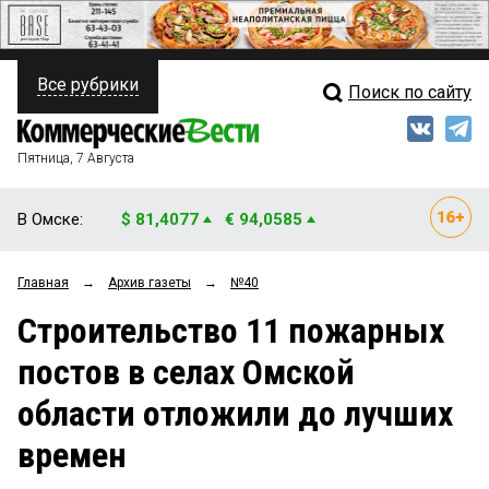
Все рубрики
Поиск по сайту
ПОЛИТИКА
Свежий выпуск
Медиа
ФИНАНСЫ
Пятница, 7 Августа
Кто есть кто
НЕДВИЖИМОСТЬ
В Омске:
$ 81,4077
€ 94,0585
Интервью
БИЗНЕС
Главная
→
Архив газеты
→
№40
Мнения
ОБЩЕСТВО
Строительство 11 пожарных
Рейтинги
ЗАКОН
постов в селах Омской
Блоги
НОВОСТИ КОМПАНИЙ
области отложили до лучших
Архив
ПРОИСШЕСТВИЯ
времен