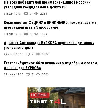
Не всех победителей праймериз «Единой России»
утвердили кандидатами в депутаты
8 июля 10:01
7
2266
Коммунистам ФЕДИНУ и ВИНИЧЕНКО, похоже, все же
преградили путь в Заксобрание
1 июля 10:15
4
1199
Адвокат Александра БУРКОВА поделился деталями
уголовного дела
24 июня 08:33
7
3587
Екатеринбургское 66.ru вспомнило недобрым словом
Александра БУРКОВА
22 июня 19:23
8
2866