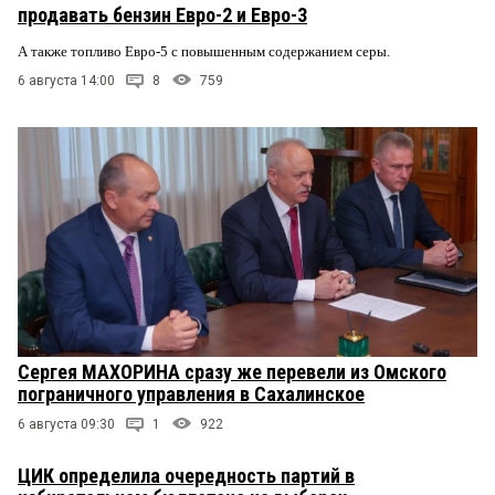
продавать бензин Евро-2 и Евро-3
А также топливо Евро-5 с повышенным содержанием серы.
6 августа 14:00
8
759
Сергея МАХОРИНА сразу же перевели из Омского
пограничного управления в Сахалинское
6 августа 09:30
1
922
ЦИК определила очередность партий в