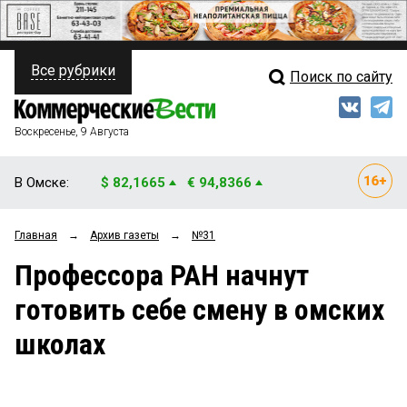
Все рубрики
Поиск по сайту
ПОЛИТИКА
Свежий выпуск
Медиа
ФИНАНСЫ
Воскресенье, 9 Августа
Кто есть кто
НЕДВИЖИМОСТЬ
В Омске:
$ 82,1665
€ 94,8366
Интервью
БИЗНЕС
Главная
→
Архив газеты
→
№31
Мнения
ОБЩЕСТВО
Профессора РАН начнут
Рейтинги
ЗАКОН
готовить себе смену в омских
Блоги
НОВОСТИ КОМПАНИЙ
школах
Архив
ПРОИСШЕСТВИЯ