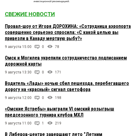
СВЕЖИЕ НОВОСТИ
Провал-шоу от Игоря ДОРОХИНА: «Сотрудница аэропорта
совершенно серьезно спросила: «С какой целью вы
привезли в Канаду мертвую рыбу?»
9 августа 15:00
0
78
Омск и Могилев укрепили сотрудничество подписанием
дорожной карты
9 августа 13:30
0
171
Водитель «Лады» ночью сбил пешехода, перебегавшего
дорогу на «красный» сигнал светофора
9 августа 12:00
0
198
«Омские Ястребы» выиграли VI омский розыгрыш
предсезонного турнира клубов МХЛ
9 августа 11:00
1
219
В Либеров-центре завершают лето "Летним