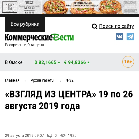
Все рубрики
Поиск по сайту
ПОЛИТИКА
Свежий выпуск
Медиа
ФИНАНСЫ
Воскресенье, 9 Августа
Кто есть кто
НЕДВИЖИМОСТЬ
В Омске:
$ 82,1665
€ 94,8366
Интервью
БИЗНЕС
Главная
→
Архив газеты
→
№32
Мнения
ОБЩЕСТВО
«ВЗГЛЯД ИЗ ЦЕНТРА» 19 по 26
Рейтинги
ЗАКОН
августа 2019 года
Блоги
НОВОСТИ КОМПАНИЙ
Архив
ПРОИСШЕСТВИЯ
29 августа 2019 09:07
0
1925