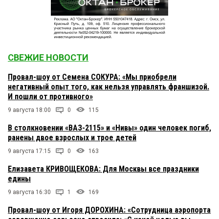
СВЕЖИЕ НОВОСТИ
Провал-шоу от Семена СОКУРА: «Мы приобрели
негативный опыт того, как нельзя управлять франшизой.
И пошли от противного»
9 августа 18:00
0
115
В столкновении «ВАЗ-2115» и «Нивы» один человек погиб,
ранены двое взрослых и трое детей
9 августа 17:15
0
163
Елизавета КРИВОЩЕКОВА: Для Москвы все праздники
едины
9 августа 16:30
1
169
Провал-шоу от Игоря ДОРОХИНА: «Сотрудница аэропорта