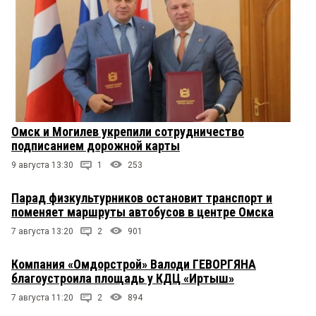
Омск и Могилев укрепили сотрудничество
подписанием дорожной карты
9 августа 13:30
1
253
Парад физкультурников остановит транспорт и
поменяет маршруты автобусов в центре Омска
7 августа 13:20
2
901
Компания «Омдорстрой» Валоди ГЕВОРГЯНА
благоустроила площадь у КДЦ «Иртыш»
7 августа 11:20
2
894