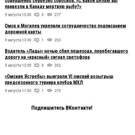
совершенно серьезно спросила: «С какой целью вы
привезли в Канаду мертвую рыбу?»
9 августа 15:00
0
277
Омск и Могилев укрепили сотрудничество подписанием
дорожной карты
9 августа 13:30
1
253
Водитель «Лады» ночью сбил пешехода, перебегавшего
дорогу на «красный» сигнал светофора
9 августа 12:00
0
252
«Омские Ястребы» выиграли VI омский розыгрыш
предсезонного турнира клубов МХЛ
9 августа 11:00
1
270
Подпишитесь ВКонтакте!