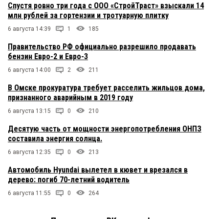
Спустя ровно три года с ООО «СтройТраст» взыскали 14
млн рублей за гортензии и тротуарную плитку
6 августа 14:39
1
185
Правительство РФ официально разрешило продавать
бензин Евро-2 и Евро-3
6 августа 14:00
2
211
В Омске прокуратура требует расселить жильцов дома,
признанного аварийным в 2019 году
6 августа 13:15
0
210
Десятую часть от мощности энергопотребления ОНПЗ
составила энергия солнца.
6 августа 12:35
0
213
Автомобиль Hyundai вылетел в кювет и врезался в
дерево: погиб 70-летний водитель
6 августа 11:55
0
264