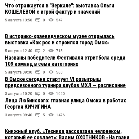
Что отражается в "Зеркале": выставка Ольги
КОШЕЛЕВОЙ с игрой фактур и значений
5 августа 13:58
0
547
В историко-краеведческом музее открылась
выставка «Как рос и строился город Омск»
5 августа 12:40
2
715
Названы победители Фестиваля стритбола среди
109 команд в семи категориях
5 августа 09:30
0
560
В Омске сегодня стартует VI розыгрыш
предсезонного турнира клубов МХЛ — расписание
3 августа 10:20
0
1020
Лица Любинского: главная улица Омска в работах
Георгия КИЧИГИНА
3 августа 09:40
5
1476
Книжный клуб. «Техника рассказана человеком,
который ее создает»: Вадим ОХОТНИКОВ «На грани