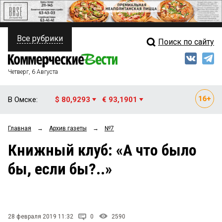
Все рубрики
Поиск по сайту
ПОЛИТИКА
Свежий выпуск
Медиа
ФИНАНСЫ
Четверг, 6 Августа
Кто есть кто
НЕДВИЖИМОСТЬ
В Омске:
$ 80,9293
€ 93,1901
Интервью
БИЗНЕС
Главная
→
Архив газеты
→
№7
Мнения
ОБЩЕСТВО
Книжный клуб: «А что было
Рейтинги
ЗАКОН
бы, если бы?..»
Блоги
НОВОСТИ КОМПАНИЙ
Архив
ПРОИСШЕСТВИЯ
28 февраля 2019 11:32
0
2590
СТИЛЬ ЖИЗНИ