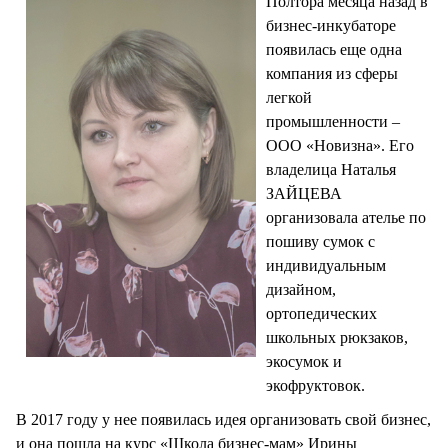
Полтора месяца назад в
бизнес-инкубаторе
появилась еще одна
компания из сферы
легкой
промышленности –
ООО «Новизна». Его
владелица Наталья
ЗАЙЦЕВА
организовала ателье по
пошиву сумок с
индивидуальным
дизайном,
ортопедических
школьных рюкзаков,
экосумок и
экофруктовок.
В 2017 году у нее появилась идея организовать свой бизнес,
и она пошла на курс «Школа бизнес-мам» Ирины