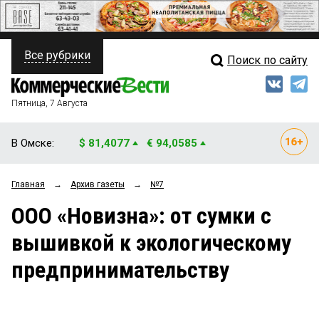
Все рубрики
Поиск по сайту
ПОЛИТИКА
Свежий выпуск
Медиа
ФИНАНСЫ
Пятница, 7 Августа
Кто есть кто
НЕДВИЖИМОСТЬ
В Омске:
$ 81,4077
€ 94,0585
Интервью
БИЗНЕС
Главная
→
Архив газеты
→
№7
Мнения
ОБЩЕСТВО
ООО «Новизна»: от сумки с
Рейтинги
ЗАКОН
вышивкой к экологическому
Блоги
НОВОСТИ КОМПАНИЙ
предпринимательству
Архив
ПРОИСШЕСТВИЯ