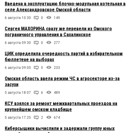
Введена в эксплуатацию блочно-модульная котельная в
селе Александровское Омской области
6 августа 10:30
0
149
Сергея МАХОРИНА сразу же перевели из Омского
пограничного управления в Сахалинское
6 августа 09:30
0
277
ЦИК определила очередность партий в избирательном
бюллетене на выборах
6 августа 09:00
0
233
Омская область ввела режим ЧС в агросекторе из-за
засухи
5 августа 18:07
6
489
КСУ взялся за ремонт межквартальных проездов на
крупнейшем омском кладбище
5 августа 17:25
2
674
Киберсыщики вычислили и задержали группу юных