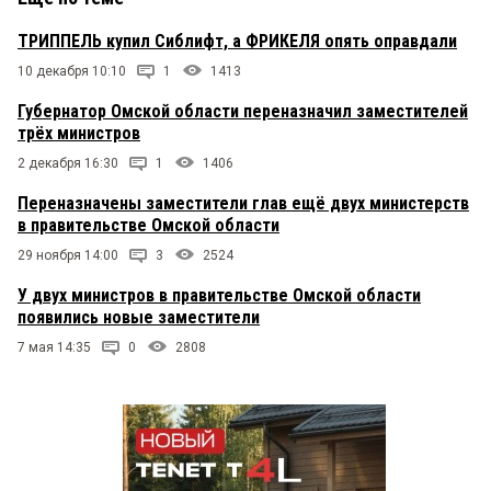
ТРИППЕЛЬ купил Сиблифт, а ФРИКЕЛЯ опять оправдали
10 декабря 10:10
1
1413
Губернатор Омской области переназначил заместителей
трёх министров
2 декабря 16:30
1
1406
Переназначены заместители глав ещё двух министерств
в правительстве Омской области
29 ноября 14:00
3
2524
У двух министров в правительстве Омской области
появились новые заместители
7 мая 14:35
0
2808