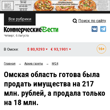
Все рубрики
Поиск по сайту
ПОЛИТИКА
Свежий выпуск
Медиа
ФИНАНСЫ
Четверг, 6 Августа
Кто есть кто
НЕДВИЖИМОСТЬ
В Омске:
$ 80,9293
€ 93,1901
Интервью
БИЗНЕС
Главная
→
Архив газеты
→
№24
Мнения
ОБЩЕСТВО
Омская область готова была
Рейтинги
ЗАКОН
продать имущества на 217
Блоги
НОВОСТИ КОМПАНИЙ
млн. рублей, а продала только
Архив
ПРОИСШЕСТВИЯ
на 18 млн.