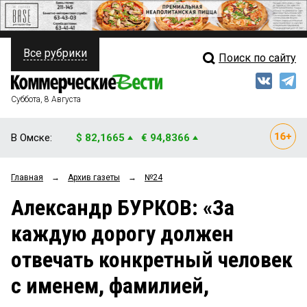
Все рубрики
Поиск по сайту
ПОЛИТИКА
Свежий выпуск
Медиа
ФИНАНСЫ
Суббота, 8 Августа
Кто есть кто
НЕДВИЖИМОСТЬ
В Омске:
$ 82,1665
€ 94,8366
Интервью
БИЗНЕС
Главная
→
Архив газеты
→
№24
Мнения
ОБЩЕСТВО
Александр БУРКОВ: «За
Рейтинги
ЗАКОН
каждую дорогу должен
Блоги
НОВОСТИ КОМПАНИЙ
отвечать конкретный человек
Архив
ПРОИСШЕСТВИЯ
с именем, фамилией,