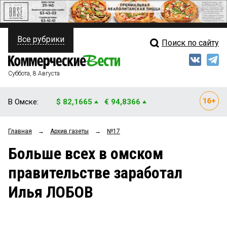
Все рубрики
Поиск по сайту
ПОЛИТИКА
Свежий выпуск
Медиа
ФИНАНСЫ
Суббота, 8 Августа
Кто есть кто
НЕДВИЖИМОСТЬ
В Омске:
$ 82,1665
€ 94,8366
Интервью
БИЗНЕС
Главная
→
Архив газеты
→
№17
Мнения
ОБЩЕСТВО
Больше всех в омском
Рейтинги
ЗАКОН
правительстве заработал
Блоги
НОВОСТИ КОМПАНИЙ
Илья ЛОБОВ
Архив
ПРОИСШЕСТВИЯ