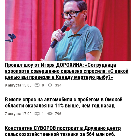
Провал-шоу от Игоря ДОРОХИНА: «Сотрудница
аэропорта совершенно серьезно спросила: «С какой
целью вы привезли в Канаду мертвую рыбу?»
9 августа 15:00
0
334
В июле спрос на автомобили с пробегом в Омской
области оказался на 11% выше, чем год назад
7 августа 17:00
1
796
Константин СУВОРОВ построит в Дружино центр
сельскохозяйственной техники за 564 млн руб.