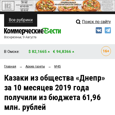
Все рубрики
Поиск по сайту
ПОЛИТИКА
Свежий выпуск
Медиа
ФИНАНСЫ
Воскресенье, 9 Августа
Кто есть кто
НЕДВИЖИМОСТЬ
В Омске:
$ 82,1665
€ 94,8366
Интервью
БИЗНЕС
Главная
→
Архив газеты
→
№45
Мнения
ОБЩЕСТВО
Казаки из общества «Днепр»
Рейтинги
ЗАКОН
за 10 месяцев 2019 года
Блоги
НОВОСТИ КОМПАНИЙ
получили из бюджета 61,96
Архив
ПРОИСШЕСТВИЯ
млн. рублей