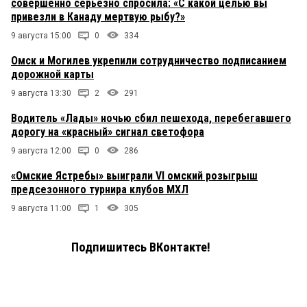
совершенно серьезно спросила: «С какой целью вы
привезли в Канаду мертвую рыбу?»
9 августа 15:00
0
334
Омск и Могилев укрепили сотрудничество подписанием
дорожной карты
9 августа 13:30
2
291
Водитель «Лады» ночью сбил пешехода, перебегавшего
дорогу на «красный» сигнал светофора
9 августа 12:00
0
286
«Омские Ястребы» выиграли VI омский розыгрыш
предсезонного турнира клубов МХЛ
9 августа 11:00
1
305
Подпишитесь ВКонтакте!