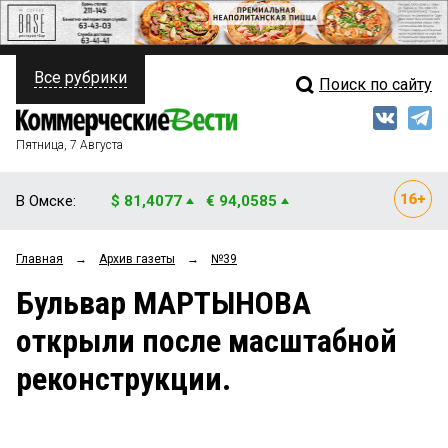
Все рубрики
Поиск по сайту
ПОЛИТИКА
Свежий выпуск
Медиа
ФИНАНСЫ
Пятница, 7 Августа
Кто есть кто
НЕДВИЖИМОСТЬ
В Омске:
$ 81,4077
€ 94,0585
Интервью
БИЗНЕС
Главная
→
Архив газеты
→
№39
Мнения
ОБЩЕСТВО
Бульвар МАРТЫНОВА
Рейтинги
ЗАКОН
открыли после масштабной
Блоги
НОВОСТИ КОМПАНИЙ
реконструкции.
Архив
ПРОИСШЕСТВИЯ