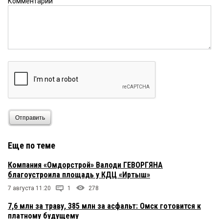
Комментарий
Отправить
Еще по теме
Компания «Омдорстрой» Валоди ГЕВОРГЯНА
благоустроила площадь у КДЦ «Иртыш»
7 августа 11:20
1
278
7,6 млн за траву, 385 млн за асфальт: Омск готовится к
платному будущему