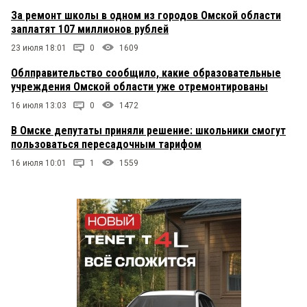
За ремонт школы в одном из городов Омской области
заплатят 107 миллионов рублей
23 июля 18:01
0
1609
Облправительство сообщило, какие образовательные
учреждения Омской области уже отремонтированы
16 июля 13:03
0
1472
В Омске депутаты приняли решение: школьники смогут
пользоваться пересадочным тарифом
16 июля 10:01
1
1559