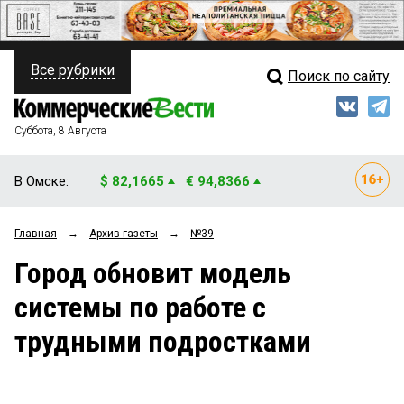
Все рубрики
Поиск по сайту
ПОЛИТИКА
Свежий выпуск
Медиа
ФИНАНСЫ
Суббота, 8 Августа
Кто есть кто
НЕДВИЖИМОСТЬ
В Омске:
$ 82,1665
€ 94,8366
Интервью
БИЗНЕС
Главная
→
Архив газеты
→
№39
Мнения
ОБЩЕСТВО
Город обновит модель
Рейтинги
ЗАКОН
системы по работе с
Блоги
НОВОСТИ КОМПАНИЙ
трудными подростками
Архив
ПРОИСШЕСТВИЯ