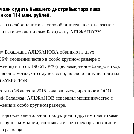
ачали судить бывшего дистрибьютора пива
анков 114 млн. рублей.
мска гособвинение огласило обвинительное заключение
Центр торговли пивом» Бахаджану АЛЬЖАНОВУ.
ка» Бахаджана АЛЬЖАНОВА обвиняют в двух
УК РФ (мошенничество в особо крупном размере с
ения) и по ст. 196 УК РФ (преднамеренное банкротство).
ия он заметил, что ему все ясно, но свою вину не признал.
ний ЗУБРИЛОВ.
июля по 26 августа 2015 года, являясь директором ООО
тний Бахаджан АЛЬЖАНОВ совершил мошенничество с
жения в особо крупном размере.
орговле алкогольной продукцией и другими напитками
а группа компаний, состоящая из четырех организаций и
 размеща...