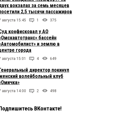
двух вокзалах за семь месяцев
посетили 2,5 тысячи пассажиров
7 августа 15:45
1
375
Суд конфисковал у АО
«Омскавтотранс» бассейн
«Автомобилист» и землю в
центре города
7 августа 15:01
4
649
Генеральный директор покинул
женский волейбольный клуб
«Омичка»
7 августа 14:00
2
498
Подпишитесь ВКонтакте!