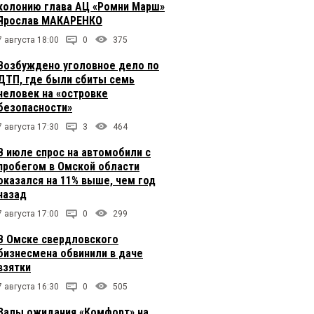
колонию глава АЦ «Ромни Марш»
Ярослав МАКАРЕНКО
7 августа 18:00
0
375
Возбуждено уголовное дело по
ДТП, где были сбиты семь
человек на «островке
безопасности»
7 августа 17:30
3
464
В июле спрос на автомобили с
пробегом в Омской области
оказался на 11% выше, чем год
назад
7 августа 17:00
0
299
В Омске свердловского
бизнесмена обвинили в даче
взятки
7 августа 16:30
0
505
Залы ожидания «Комфорт» на