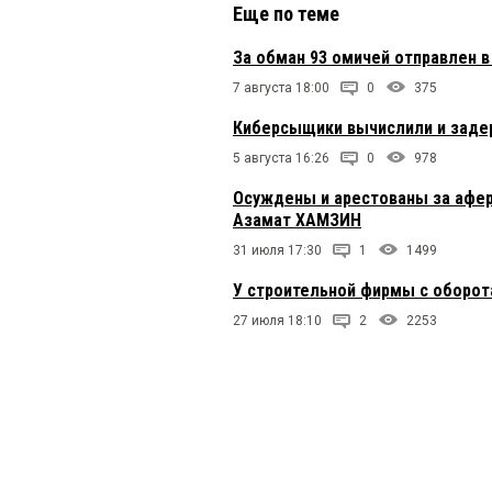
Еще по теме
За обман 93 омичей отправлен 
7 августа 18:00
0
375
Киберсыщики вычислили и задер
5 августа 16:26
0
978
Осуждены и арестованы за афер
Азамат ХАМЗИН
31 июля 17:30
1
1499
У строительной фирмы с оборот
27 июля 18:10
2
2253