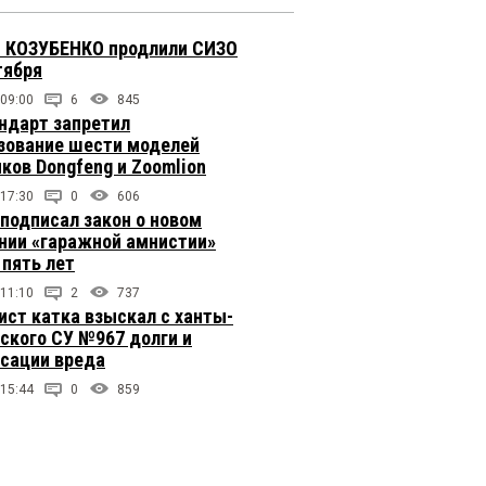
 КОЗУБЕНКО продлили СИЗО
тября
 09:00
6
845
ндарт запретил
зование шести моделей
иков Dongfeng и Zoomlion
 17:30
0
606
подписал закон о новом
нии «гаражной амнистии»
 пять лет
 11:10
2
737
ст катка взыскал с ханты-
ского СУ №967 долги и
сации вреда
 15:44
0
859