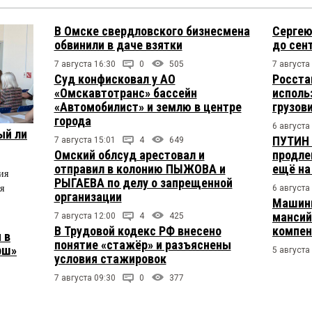
В Омске свердловского бизнесмена
Сергею
обвинили в даче взятки
до сен
7 августа 16:30
0
505
7 августа
Суд конфисковал у АО
Росста
«Омскавтотранс» бассейн
исполь
«Автомобилист» и землю в центре
грузов
города
6 августа
ый ли
ПУТИН 
7 августа 15:01
4
649
Омский облсуд арестовал и
продле
отправил в колонию ПЫЖОВА и
ещё на
ия
РЫГАЕВА по делу о запрещенной
я
6 августа
организации
Машини
мансий
7 августа 12:00
4
425
В Трудовой кодекс РФ внесено
компен
 в
понятие «стажёр» и разъяснены
рш»
5 августа
условия стажировок
7 августа 09:30
0
377