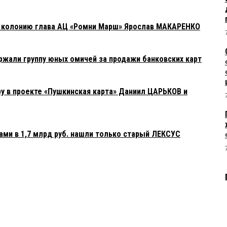
в колонию глава АЦ «Ромни Марш» Ярослав МАКАРЕНКО
жали группу юных омичей за продажи банковских карт
у в проекте «Пушкинская карта» Даниил ЦАРЬКОВ и
ами в 1,7 млрд руб. нашли только старый ЛЕКСУС