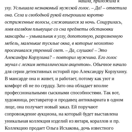
нашла, приложила к
уху. Услышала незнакомый мужской голос. – Да! – ответила
она. Села и свободной рукой взъерошила коротко
остриженные волосы, слежавшиеся за ночь. Сощурилась,
ловя взглядом плывущие со сна предметы обстановки
мансарды – умывальник в углу, допотопную, разрозненную
мебель, маленькие тусклые окна, в которые неохотно
просачивался утренний свет. – Да, слушаю! – Это
Александра Корзухина? – повторил мужчина. Его голос
звучал с легким металлическим акцентом».
Обычное начало
для серии детективных историй про Александру Корзухину.
В мансарде она и живет, и работает, потому как уют и
комфорт ей не по сердцу. Зато она обладает вполне
профессиональными сыскными способностями. Так вот,
художница, реставратор и продавец антиквариата в одном
лице, она получает новый заказ. Ей поручают
сопровождение аукциона, на который будет выставлена
уникальная коллекция изделий из янтаря, кораллов и пр.
Коллекцию продает Ольга Исхакова, дочь известного