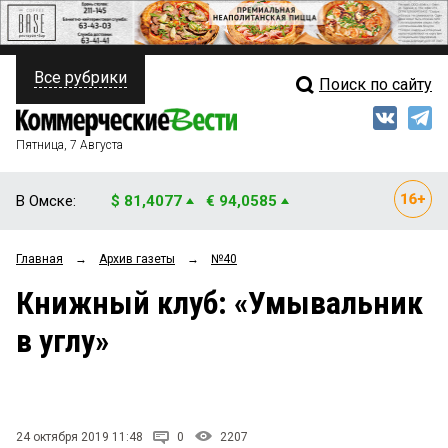
Все рубрики
Поиск по сайту
ПОЛИТИКА
Свежий выпуск
Медиа
ФИНАНСЫ
Пятница, 7 Августа
Кто есть кто
НЕДВИЖИМОСТЬ
В Омске:
$ 81,4077
€ 94,0585
Интервью
БИЗНЕС
Главная
→
Архив газеты
→
№40
Мнения
ОБЩЕСТВО
Книжный клуб: «Умывальник
Рейтинги
ЗАКОН
в углу»
Блоги
НОВОСТИ КОМПАНИЙ
Архив
ПРОИСШЕСТВИЯ
24 октября 2019 11:48
0
2207
СТИЛЬ ЖИЗНИ