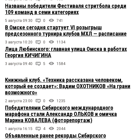
Названы победители Фестиваля стритбола среди
109 команд в семи категориях
5 августа 09:30
0
741
В Омске сегодня стартует VI розыгрыш
предсезонного турнира клубов МХЛ — расписание
3 августа 10:20
0
1134
Лица Любинского: главная улица Омска в работах
Георгия КИЧИГИНА
3 августа 09:40
5
1584
Книжный клуб. «Техника рассказана человеком,
который ее создает»: Вадим ОХОТНИКОВ «На грани
возможного»
2 августа 23:00
0
1235
Победителями Сибирского международного
марафона стали Александр ОЛЬКОВ и омичка
Марина КОВАЛЕВА (фоторепортаж)
1 августа 16:15
4
2044
Объявленные ранее рекорды Сибирского