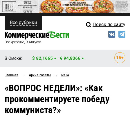
Все рубрики
Поиск по сайту
ПОЛИТИКА
Свежий выпуск
Медиа
ФИНАНСЫ
Воскресенье, 9 Августа
Кто есть кто
НЕДВИЖИМОСТЬ
В Омске:
$ 82,1665
€ 94,8366
Интервью
БИЗНЕС
Главная
→
Архив газеты
→
№34
Мнения
ОБЩЕСТВО
«ВОПРОС НЕДЕЛИ»: «Как
Рейтинги
ЗАКОН
прокомментируете победу
Блоги
НОВОСТИ КОМПАНИЙ
коммуниста?»
Архив
ПРОИСШЕСТВИЯ