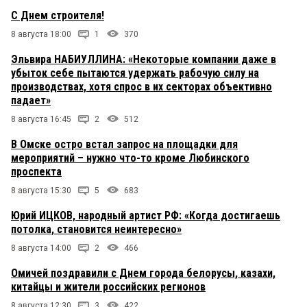
С Днем строителя!
8 августа 18:00
1
370
Эльвира НАБИУЛЛИНА: «Некоторые компании даже в
убыток себе пытаются удержать рабочую силу на
производствах, хотя спрос в их секторах объективно
падает»
8 августа 16:45
2
512
В Омске остро встал запрос на площадки для
мероприятий – нужно что-то кроме Любинского
проспекта
8 августа 15:30
5
683
Юрий ИЦКОВ, народный артист РФ: «Когда достигаешь
потолка, становится неинтересно»
8 августа 14:00
2
466
Омичей поздравили с Днем города белорусы, казахи,
китайцы и жители российских регионов
8 августа 12:30
3
422