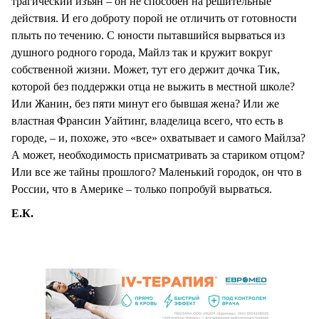
трагический изъян – он не способен на решительные
действия. И его доброту порой не отличить от готовности
плыть по течению. С юности пытавшийся вырваться из
душного родного города, Майлз так и кружит вокруг
собственной жизни. Может, тут его держит дочка Тик,
которой без поддержки отца не выжить в местной школе?
Или Жанин, без пяти минут его бывшая жена? Или же
властная Франсин Уайтинг, владелица всего, что есть в
городе, – и, похоже, это «все» охватывает и самого Майлза?
А может, необходимость присматривать за стариком отцом?
Или все же тайны прошлого? Маленький городок, он что в
России, что в Америке – только попробуй вырваться.
Е.К.