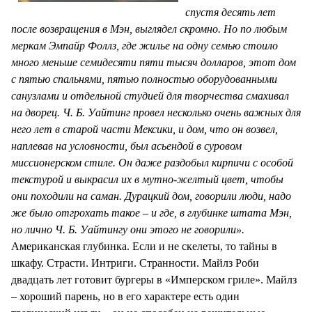
спустя десять лет
после возвращения в Мэн, выглядел скромно. Но по любым
меркам Эмпайр Фоллз, где жилье на одну семью стоило
много меньше семидесяти пяти тысяч долларов, этот дом
с пятью спальнями, пятью полностью оборудованными
санузлами и отдельной студией для творчества смахивал
на дворец. Ч. Б. Уайтинг провел несколько очень важных для
него лет в старой части Мексики, и дом, что он возвел,
наплевав на условности, был асьендой в суровом
миссионерском стиле. Он даже раздобыл кирпичи с особой
текстурой и выкрасил их в мутно-желтый цвет, чтобы
они походили на саман. Дурацкий дом, говорили люди, надо
же было отгрохать такое – и где, в глубинке штата Мэн,
но лично Ч. Б. Уайтингу они этого не говорили».
Американская глубинка. Если и не скелеты, то тайны в
шкафу. Страсти. Интриги. Странности. Майлз Роби
двадцать лет готовит бургеры в «Имперском гриле». Майлз
– хороший парень, но в его характере есть один