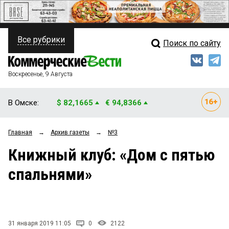
Все рубрики
Поиск по сайту
ПОЛИТИКА
Свежий выпуск
Медиа
ФИНАНСЫ
Воскресенье, 9 Августа
Кто есть кто
НЕДВИЖИМОСТЬ
В Омске:
$ 82,1665
€ 94,8366
Интервью
БИЗНЕС
Главная
→
Архив газеты
→
№3
Мнения
ОБЩЕСТВО
Книжный клуб: «Дом с пятью
Рейтинги
ЗАКОН
спальнями»
Блоги
НОВОСТИ КОМПАНИЙ
Архив
ПРОИСШЕСТВИЯ
31 января 2019 11:05
0
2122
СТИЛЬ ЖИЗНИ