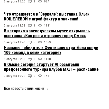
6 августа 15:20
1
924
Что отражается в "Зеркале": выставка Ольги
КОШЕЛЕВОЙ с игрой фактур и значений
5 августа 13:58
1
1131
В историко-краеведческом музее открылась
выставка «Как рос и строился город Омск»
5 августа 12:40
5
1359
Названы победители Фестиваля стритбола среди
109 команд в семи категориях
5 августа 09:30
0
1108
В Омске сегодня стартует VI розыгрыш
предсезонного турнира клубов МХЛ — расписание
3 августа 10:20
0
1531
Все новости стиля жизни
→