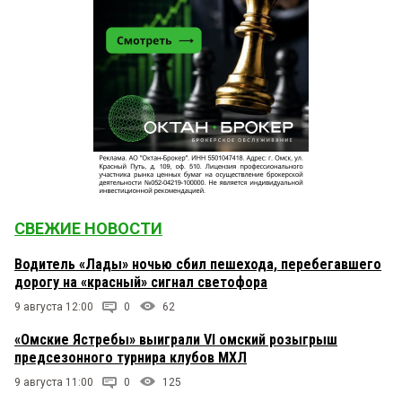
СВЕЖИЕ НОВОСТИ
Водитель «Лады» ночью сбил пешехода, перебегавшего
дорогу на «красный» сигнал светофора
9 августа 12:00
0
62
«Омские Ястребы» выиграли VI омский розыгрыш
предсезонного турнира клубов МХЛ
9 августа 11:00
0
125