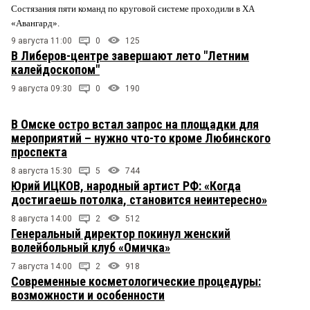
Состязания пяти команд по круговой системе проходили в ХА
«Авангард».
9 августа 11:00
0
125
В Либеров-центре завершают лето "Летним
калейдоскопом"
9 августа 09:30
0
190
В Омске остро встал запрос на площадки для
мероприятий – нужно что-то кроме Любинского
проспекта
8 августа 15:30
5
744
Юрий ИЦКОВ, народный артист РФ: «Когда
достигаешь потолка, становится неинтересно»
8 августа 14:00
2
512
Генеральный директор покинул женский
волейбольный клуб «Омичка»
7 августа 14:00
2
918
Современные косметологические процедуры:
возможности и особенности