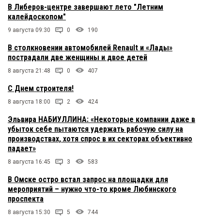
В Либеров-центре завершают лето "Летним
калейдоскопом"
9 августа 09:30
0
190
В столкновении автомобилей Renault и «Лады»
пострадали две женщины и двое детей
8 августа 21:48
0
407
С Днем строителя!
8 августа 18:00
2
424
Эльвира НАБИУЛЛИНА: «Некоторые компании даже в
убыток себе пытаются удержать рабочую силу на
производствах, хотя спрос в их секторах объективно
падает»
8 августа 16:45
3
583
В Омске остро встал запрос на площадки для
мероприятий – нужно что-то кроме Любинского
проспекта
8 августа 15:30
5
744