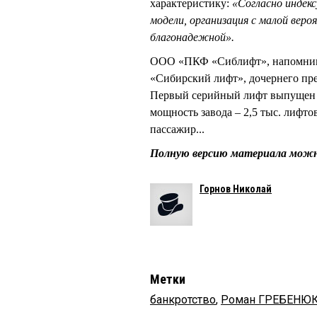
характеристику:
«Согласно индек
модели, организация с малой веро
благонадежной».
ООО «ПКФ «Сиблифт», напомним,
«Сибирский лифт», дочернего пр
Первый серийный лифт выпущен 
мощность завода – 2,5 тыс. лифт
пассажир...
Полную версию материала мож
Горнов Николай
Метки
банкротство
,
Роман ГРЕБЕНЮ