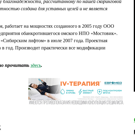
су благонадежности, рассчитанному по нашей скоринговой
ятностью создана для уставных целей и не является
 работает на мощностях созданного в 2005 году ООО
едприятия обанкротившегося омского НПО «Мостовик».
«Сибирским лифтом» в июле 2007 года. Проектная
ов в год. Производит практически все модификации
но прочитать
здесь
.
К