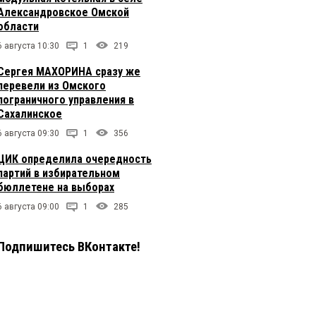
Александровское Омской
области
6 августа 10:30
1
219
Сергея МАХОРИНА сразу же
перевели из Омского
пограничного управления в
Сахалинское
6 августа 09:30
1
356
ЦИК определила очередность
партий в избирательном
бюллетене на выборах
6 августа 09:00
1
285
Подпишитесь ВКонтакте!