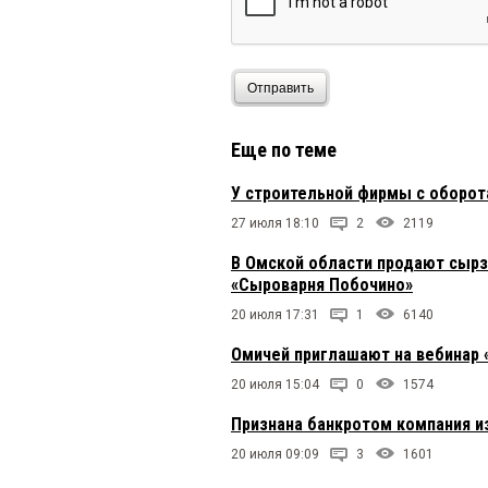
Отправить
Еще по теме
У строительной фирмы с оборот
27 июля 18:10
2
2119
В Омской области продают сырз
«Сыроварня Побочино»
20 июля 17:31
1
6140
Омичей приглашают на вебинар 
20 июля 15:04
0
1574
Признана банкротом компания и
20 июля 09:09
3
1601