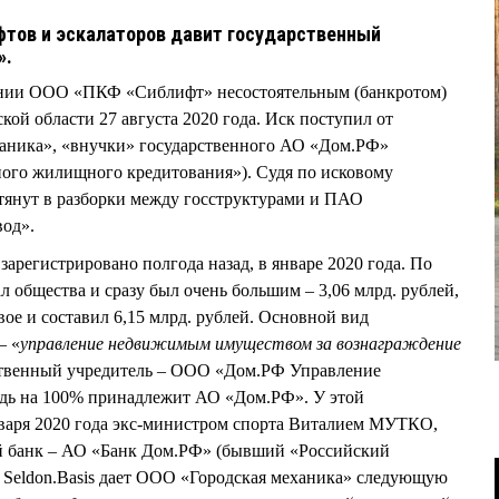
фтов и эскалаторов давит государственный
».
ании ООО «ПКФ «Сиблифт» несостоятельным (банкротом)
ой области 27 августа 2020 года. Иск поступил от
аника», «внучки» государственного АО «Дом.РФ»
ого жилищного кредитования»). Судя по исковому
тянут в разборки между госструктурами и ПАО
вод».
арегистрировано полгода назад, в январе 2020 года. По
общества и сразу был очень большим – 3,06 млрд. рублей,
вое и составил 6,15 млрд. рублей. Основной вид
– «
управление недвижимым имуществом за вознаграждение
ственный учредитель – ООО «Дом.РФ Управление
едь на 100% принадлежит АО «Дом.РФ». У этой
нваря 2020 года экс-министром спорта Виталием МУТКО,
й банк – АО «Банк Дом.РФ» (бывший «Российский
 Seldon.Basis дает ООО «Городская механика» следующую