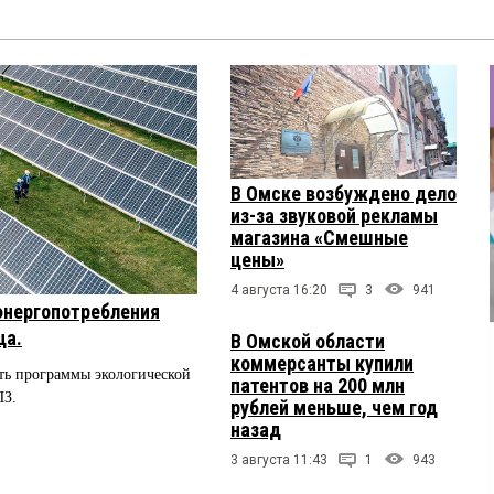
В Омске возбуждено дело
из-за звуковой рекламы
магазина «Смешные
цены»
4 августа 16:20
3
941
энергопотребления
ца.
В Омской области
коммерсанты купили
ть программы экологической
патентов на 200 млн
ПЗ.
рублей меньше, чем год
назад
3 августа 11:43
1
943