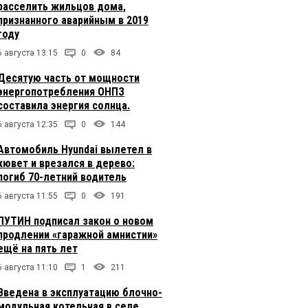
расселить жильцов дома,
признанного аварийным в 2019
году
6 августа 13:15
0
84
Десятую часть от мощности
энергопотребления ОНПЗ
составила энергия солнца.
6 августа 12:35
0
144
Автомобиль Hyundai вылетел в
кювет и врезался в дерево:
погиб 70-летний водитель
6 августа 11:55
0
191
ПУТИН подписал закон о новом
продлении «гаражной амнистии»
ещё на пять лет
6 августа 11:10
1
211
Введена в эксплуатацию блочно-
модульная котельная в селе