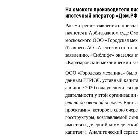
На омского производителя ли
ипотечный оператор «Дом.РФ
Рассмотрение заявления о призн
начнется в Арбитражном суде Омск
московского ООО «Городская мех
(бывшего АО «Агентство ипотечн
заявлению, «Сиблифт» оказался в
«Карачаровский механический за
ООО «Городская механика» было з
данным ЕГРЮЛ, уставный капитал 
а в июне 2020 года увеличился вд
деятельности у этой организации 
или на договорной основе
». Един
проектами», которое в свою очер
госструктуры, возглавляемой с я
имеется и дочерний коммерчески
капитал»). Аналитический сервис