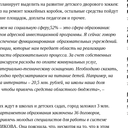
 планирует выделить на развитие детского дворового хоккея:
о на ремонт хоккейных коробок, остальные средства пойдут
ие площадок, доплаты педагогам и прочее.
яем на социальную сферу
,
52% – это сфера образования:
ктов адресной инвестиционной программы. Я сейчас говорю
еспечение функционирования образовательных учреждений.
бвенции, которые нам передает область на реализацию
ласти образовательного процесса. За счет собственных
нсируем расходы по оплате коммунальных услуг,
атериально-техническому оснащению. Необходимо сказать,
годно предусматриваем на питание детей. Например, на
 на интернаты – 20,5 млн. рублей, на школы наша доля
й, чтобы привлечь средства областного бюджета
», –
 ждут в школах и детских садах, город заложил 3 млн.
партаментом образования заключены 36 договоров,
ривлечь молодых специалистов для работы в системе
ИКОВА. Она пояснила, что, несмотря на то, что в этом