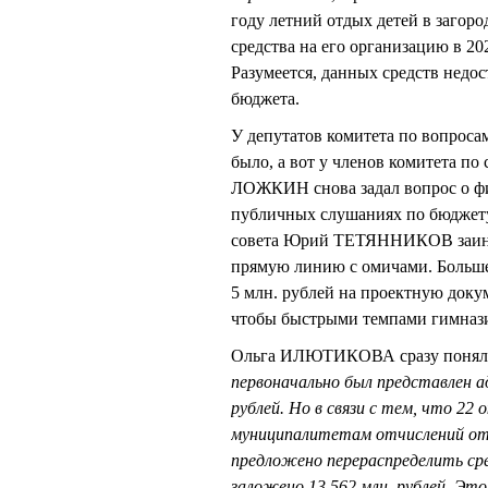
году летний отдых детей в загоро
средства на его организацию в 20
Разумеется, данных средств недо
бюджета.
У депутатов комитета по вопроса
было, а вот у членов комитета по
ЛОЖКИН снова задал вопрос о фи
публичных слушаниях по бюджету,
совета Юрий ТЕТЯННИКОВ заинте
прямую линию с омичами. Больше 
5 млн. рублей на проектную доку
чтобы быстрыми темпами гимнази
Ольга ИЛЮТИКОВА сразу поняла, 
первоначально был представлен а
рублей. Но в связи с тем, что 22
муниципалитетам отчислений от 
предложено перераспределить ср
заложено 13,562 млн. рублей. Эт