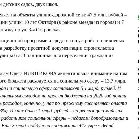
 детских садов, двух школ.
ляет на объекты улично-дорожной сети: 47,5 млн. рублей –
ции улицы 10 лет Октября (в районе выезда из города) и 7
вязку по ул. 3-я Островская.
тиционной программе и средства на устройство ливневых
 на разработку проектной документации строительства
улицы 6-ая Станционная для переселения граждан из
росам Ольга ИЛЮТИКОВА акцентировала внимание на том
кого бюджета расходуется на социальную сферу – 13,7 млрд.
а на социальную сферу составляют 5,1 млрд. рублей. И
оначальным выходом на проект бюджета на 2020 год почти
ь расходов, конечно, у нас по-прежнему составляет оплата
3%). Из них более 1 млрд. рублей – на реализацию майских
 работников социальной сферы – педагоги допобразования и
 Еще 2 млрд. пойдут на содержание 447 учреждений