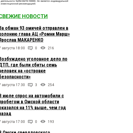
СВЕЖИЕ НОВОСТИ
За обман 93 омичей отправлен в
колонию глава АЦ «Ромни Марш»
Ярослав МАКАРЕНКО
7 августа 18:00
0
216
Возбуждено уголовное дело по
ДТП, где были сбиты семь
человек на «островке
безопасности»
7 августа 17:30
3
254
В июле спрос на автомобили с
пробегом в Омской области
оказался на 11% выше, чем год
назад
7 августа 17:00
0
193
В Омске свердловского