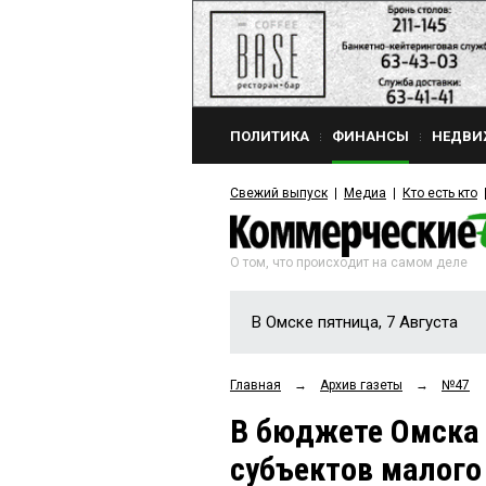
ПОЛИТИКА
ФИНАНСЫ
НЕДВИ
Свежий выпуск
Медиа
Кто есть кто
О том, что происходит на самом деле
В Омске пятница, 7 Августа
Главная
→
Архив газеты
→
№47
В бюджете Омска 
субъектов малого