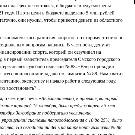
дных лагерях не состоялся, в бюджете предусмотрены
21 году. На эти цели в бюджете выделено 5 млн. рублей.
статочно, они нужны, чтобы привести деньги из областного
м экономического развития вопросов по второму чтению не
 социальным вопросам нашлись. В частности, депутат
нансировании спорта, который он озвучивал на
 а первый заместитель председателя Омского городского
ресовался судьбой гимназии № 88: «Вчера проводил
всего вопросов мне задали по гимназии № 88. Нам хватит
ментацию, экспертизу и начало работ в следующем году,
ю восстановить?».
о чем идет речь: «
Действительно, в проекте, который
дминистрацией 15 октября, были предусмотрены 5 млн.
 октября Заксобрание поддержало увеличение
упрощенной системы налогообложения с 10 до 25%, было
едства. На сегодняшний день на капремонт гимназии №
88
о на подготовку всей проектной документации и чтобы