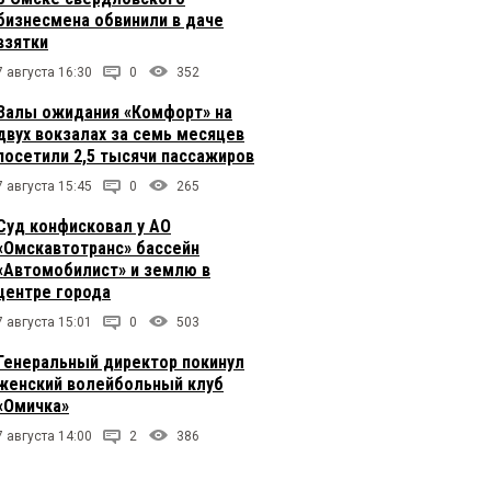
бизнесмена обвинили в даче
взятки
7 августа 16:30
0
352
Залы ожидания «Комфорт» на
двух вокзалах за семь месяцев
посетили 2,5 тысячи пассажиров
7 августа 15:45
0
265
Суд конфисковал у АО
«Омскавтотранс» бассейн
«Автомобилист» и землю в
центре города
7 августа 15:01
0
503
Генеральный директор покинул
женский волейбольный клуб
«Омичка»
7 августа 14:00
2
386