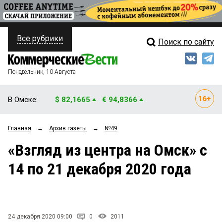
Все рубрики
Поиск по сайту
ПОЛИТИКА
Свежий выпуск
Медиа
ФИНАНСЫ
Понедельник, 10 Августа
Кто есть кто
НЕДВИЖИМОСТЬ
В Омске:
$ 82,1665
€ 94,8366
Интервью
БИЗНЕС
Главная
→
Архив газеты
→
№49
Мнения
ОБЩЕСТВО
«Взгляд из центра на Омск» с
Рейтинги
ЗАКОН
14 по 21 декабря 2020 года
Блоги
НОВОСТИ КОМПАНИЙ
Архив
ПРОИСШЕСТВИЯ
24 декабря 2020 09:00
0
2011