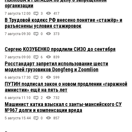
организации
7 августа 12:00
3
417
В Трудовой кодекс РФ внесено понятие «стажёр» и
разъяснены условия стажировок
7 августа 09:30
0
373
Сергею КОЗУБЕНКО продлили СИЗО до сентября
7 августа 09:00
6
839
Росстандарт запретил использование шести
моделей грузовиков Dongfeng и Zoomlion
6 августа 17:30
0
599
ПУТИН подписал закон о новом продлении «гаражной
амнистии» ещё на пять лет
6 августа 11:10
2
732
Машинист катка взыскал с ханты-мансийского СУ
№967 долги и компенсации вреда
5 августа 15:44
0
857