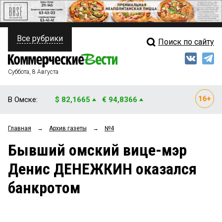
Все рубрики
Поиск по сайту
ПОЛИТИКА
Свежий выпуск
Медиа
ФИНАНСЫ
Суббота, 8 Августа
Кто есть кто
НЕДВИЖИМОСТЬ
В Омске:
$ 82,1665
€ 94,8366
Интервью
БИЗНЕС
Главная
→
Архив газеты
→
№4
Мнения
ОБЩЕСТВО
Бывший омский вице-мэр
Рейтинги
ЗАКОН
Денис ДЕНЕЖКИН оказался
Блоги
НОВОСТИ КОМПАНИЙ
банкротом
Архив
ПРОИСШЕСТВИЯ