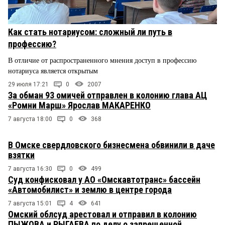
Как стать нотариусом: сложный ли путь в
профессию?
В отличие от распространенного мнения доступ в профессию
нотариуса является открытым
29 июля 17:21
0
2007
За обман 93 омичей отправлен в колонию глава АЦ
«Ромни Марш» Ярослав МАКАРЕНКО
7 августа 18:00
0
368
В Омске свердловского бизнесмена обвинили в даче
взятки
7 августа 16:30
0
499
Суд конфисковал у АО «Омскавтотранс» бассейн
«Автомобилист» и землю в центре города
7 августа 15:01
4
641
Омский облсуд арестовал и отправил в колонию
ПЫЖОВА и РЫГАЕВА по делу о запрещенной