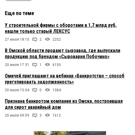
Еще по теме
У строительной фирмы с оборотами в 1,7 млрд руб.
нашли только старый ЛЕКСУС
27 июля 18:10
2
2252
В Омской области продают сырзавод, где выпускали
продукцию под брендом «Сыроварня Побочино»
20 июля 17:31
1
6150
Омичей приглашают на вебинар «Банкротство – способ
урегулировать задолженность»
20 июля 15:04
0
1584
Признана банкротом компания из Омска, построившая
для сирот аварийный дом
20 июля 09:09
3
1612