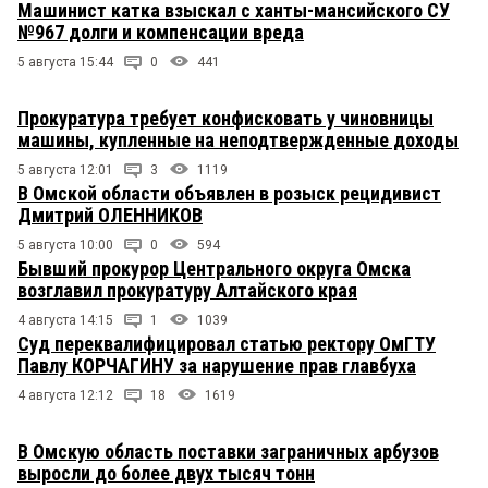
Машинист катка взыскал с ханты-мансийского СУ
№967 долги и компенсации вреда
5 августа 15:44
0
441
Прокуратура требует конфисковать у чиновницы
машины, купленные на неподтвержденные доходы
5 августа 12:01
3
1119
В Омской области объявлен в розыск рецидивист
Дмитрий ОЛЕННИКОВ
5 августа 10:00
0
594
Бывший прокурор Центрального округа Омска
возглавил прокуратуру Алтайского края
4 августа 14:15
1
1039
Суд переквалифицировал статью ректору ОмГТУ
Павлу КОРЧАГИНУ за нарушение прав главбуха
4 августа 12:12
18
1619
В Омскую область поставки заграничных арбузов
выросли до более двух тысяч тонн