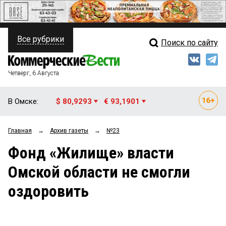
Все рубрики
Поиск по сайту
ПОЛИТИКА
Свежий выпуск
Медиа
ФИНАНСЫ
Четверг, 6 Августа
Кто есть кто
НЕДВИЖИМОСТЬ
В Омске:
$ 80,9293
€ 93,1901
Интервью
БИЗНЕС
Главная
→
Архив газеты
→
№23
Мнения
ОБЩЕСТВО
Фонд «Жилище» власти
Рейтинги
ЗАКОН
Омской области не смогли
Блоги
НОВОСТИ КОМПАНИЙ
оздоровить
Архив
ПРОИСШЕСТВИЯ