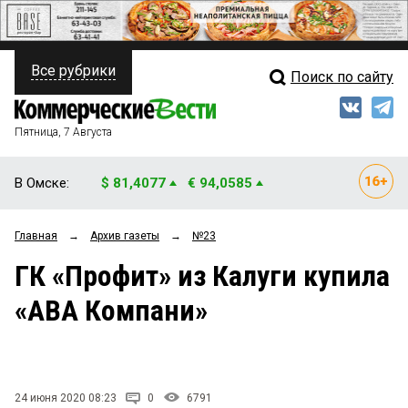
Все рубрики
Поиск по сайту
ПОЛИТИКА
Свежий выпуск
Медиа
ФИНАНСЫ
Пятница, 7 Августа
Кто есть кто
НЕДВИЖИМОСТЬ
В Омске:
$ 81,4077
€ 94,0585
Интервью
БИЗНЕС
Главная
→
Архив газеты
→
№23
Мнения
ОБЩЕСТВО
ГК «Профит» из Калуги купила
Рейтинги
ЗАКОН
«АВА Компани»
Блоги
НОВОСТИ КОМПАНИЙ
Архив
ПРОИСШЕСТВИЯ
24 июня 2020 08:23
0
6791