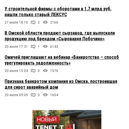
У строительной фирмы с оборотами в 1,7 млрд руб.
нашли только старый ЛЕКСУС
27 июля 18:10
2
2166
В Омской области продают сырзавод, где выпускали
продукцию под брендом «Сыроварня Побочино»
20 июля 17:31
1
6143
Омичей приглашают на вебинар «Банкротство – способ
урегулировать задолженность»
20 июля 15:04
0
1576
Признана банкротом компания из Омска, построившая
для сирот аварийный дом
20 июля 09:09
3
1604