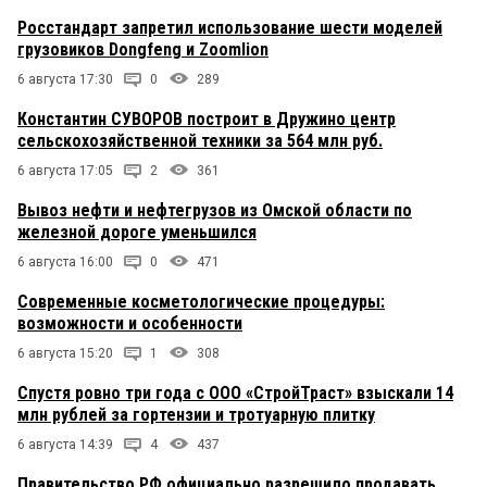
Росстандарт запретил использование шести моделей
грузовиков Dongfeng и Zoomlion
6 августа 17:30
0
289
Константин СУВОРОВ построит в Дружино центр
сельскохозяйственной техники за 564 млн руб.
6 августа 17:05
2
361
Вывоз нефти и нефтегрузов из Омской области по
железной дороге уменьшился
6 августа 16:00
0
471
Современные косметологические процедуры:
возможности и особенности
6 августа 15:20
1
308
Спустя ровно три года с ООО «СтройТраст» взыскали 14
млн рублей за гортензии и тротуарную плитку
6 августа 14:39
4
437
Правительство РФ официально разрешило продавать