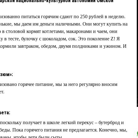
арской национально-культурной автономии Омской
зованно питаться горячим сдают по 250 рублей в неделю.
енькие, мы даем им деньги наличными. Они могут купить на
то в столовой кормят котлетами, макаронами и чаем, они
у в тесте, булочку с шоколадом, сок. Это поколение Z! Я
 кормили завтраком, обедом, двумя полдниками и ужином. И
Изюм»:
изовано горячее питание, мы за него регулярно вносим
ет.
вета:
 поскольку получает в школе легкий перекус – бутерброд и
обеды. Пока горячего питания не предлагается. Конечно, мы,
ованы, чтобы дети были сыты.