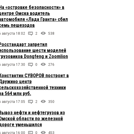
На «островке безопасности» в
центре Омска водитель
автомобиля «Лада Гранта» сбил
семь пешеходов
6 августа 18:02
2
538
Росстандарт запретил
использование шести моделей
грузовиков Dongfeng и Zoomlion
6 августа 17:30
0
276
Константин СУВОРОВ построит в
Дружино центр
сельскохозяйственной техники
за 564 млн руб.
6 августа 17:05
2
350
Вывоз нефти и нефтегрузов из
Омской области по железной
дороге уменьшился
6 августа 16:00
0
453