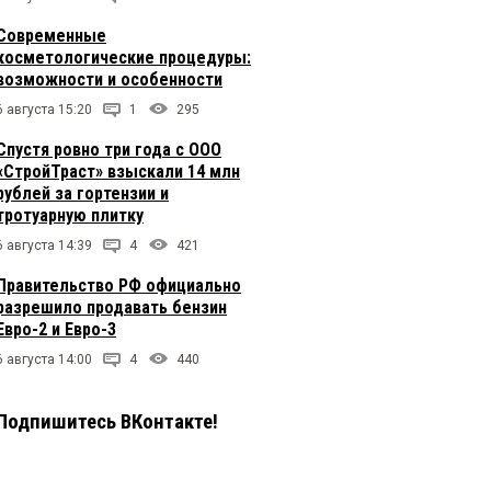
Современные
косметологические процедуры:
возможности и особенности
6 августа 15:20
1
295
Спустя ровно три года с ООО
«СтройТраст» взыскали 14 млн
рублей за гортензии и
тротуарную плитку
6 августа 14:39
4
421
Правительство РФ официально
разрешило продавать бензин
Евро-2 и Евро-3
6 августа 14:00
4
440
Подпишитесь ВКонтакте!