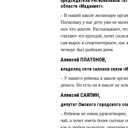
председатель Региональной тат
области «Маданият»:
– В нашей школе желающие органи
Поскольку у нас дети уже не мал
них что захотят. Рассказывают, ч
считают это ерундой, хотят сосиск
сам вырос в спортинтернате, нас
четверг был рыбным днем.
Алексей ПЛАТОНОВ,
владелец сети салонов связи «
– У нашего ребенка в школе орган
деньги. Но есть он в школе не хоч
Алексей САЯПИН,
депутат Омского городского со
– Ребенок не очень удовлетворен,
чай, а хочет иметь более сытные 
как и любые родители, заинтерес