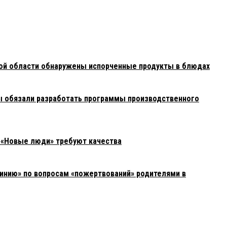
ой области обнаружены испорченные продукты в блюдах
ы обязали разработать программы производственного
 «Новые люди» требуют качества
линию» по вопросам «пожертвований» родителями в