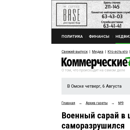
ПОЛИТИКА
ФИНАНСЫ
НЕДВИ
Свежий выпуск
Медиа
Кто есть кто
О том, что происходит на самом деле
В Омске четверг, 6 Августа
Главная
→
Архив газеты
→
№9
Военный сарай в 
саморазрушился