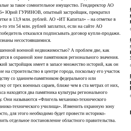
малые за такое сомнительное имущество. Гендиректор АО
№ 6» Юрий ГУРИНОВ, опытный застройщик, прекратил
метке в 13,9 млн. рублей. АО «ИТ Капитал» – на отметке в
о-то эти 54 млн. рублей заплатил, если на сайте АО
обедитель отказался подписывать договор купли-продажи.
изнаны несостоявшимися.
ушенной военной недвижимостью? А проблем две, как
ятся в охранной зоне памятников регионального значения.
кий застройщик имеет в запасе множество историй, как он
е на строительство в центре города, поскольку его участок
едству со зданием-памятником федерального или
ку от трех военных сараев, ближе чем в ста метрах от них,
кса находятся два памятника культуры регионального
ду. Они называются «Флигель механико-технического
анико-технического училища». Изменить охранную зону
сто, для этого необходимо будет провести историко-
вить отдельное постановление областного правительства.