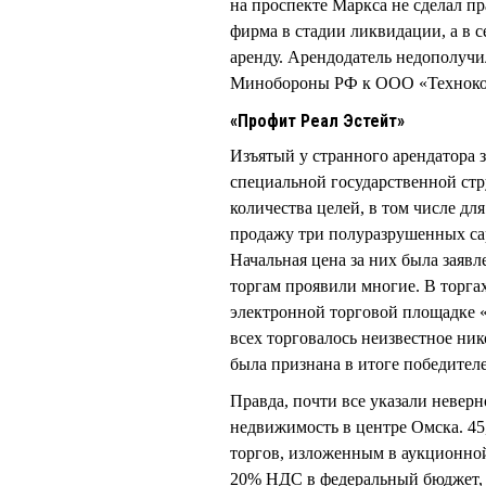
на проспекте Маркса не сделал пр
фирма в стадии ликвидации, а в с
аренду. Арендодатель недополучи
Минобороны РФ к ООО «Техноко
«Профит Реал Эстейт»
Изъятый у странного арендатора
специальной государственной ст
количества целей, в том числе д
продажу три полуразрушенных сар
Начальная цена за них была заявле
торгам проявили многие. В торга
электронной торговой площадке 
всех торговалось неизвестное ни
была признана в итоге победител
Правда, почти все указали невер
недвижимость в центре Омска. 45,
торгов, изложенным в аукционно
20% НДС в федеральный бюджет, та