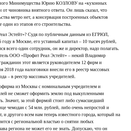
ластного Минимущества Юрию КОЗЛОВУ на «кухонных
и от чиновника внятного ответа. Он лишь сказал, что
ства метро нет, а консервация построенных объектов
е один из этапов его строительства.
Реал Эстейт»? Судя по публичным данным из ЕГРЮЛ,
 году в Москве, его уставный капитал – 10 тысяч рублей,
ся всего один сотрудник, он же и директор, надо полагать.
тель ООО «Профит Реал Эстейт» – некий Владимир
жданин этот является руководителем 12 фирм и
я 2018 года налоговики внесли его в реестр массовых
года – в реестр массовых учредителей.
офирма из Москвы с номинальным учредителем и
блей не сможет оформить землю под выкупленными
ь. Значит, за этой фирмой стоит либо сумасшедший
це чемодан с 54 млн. рублей, либо очень непростой и
, и другого всем нам теперь известного города, который на
орится с региональной властью о снятии любых
лава региона не может его не знать. Допускаю, что он