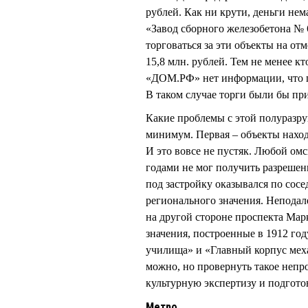
рублей. Как ни крути, деньги не
«Завод сборного железобетона 
торговаться за эти объекты на от
15,8 млн. рублей. Тем не менее кт
«ДОМ.РФ» нет информации, что п
В таком случае торги были бы пр
Какие проблемы с этой полуразр
минимум. Первая – объекты наход
И это вовсе не пустяк. Любой омс
годами не мог получить разрешени
под застройку оказывался по сос
регионального значения. Неподале
на другой стороне проспекта Мар
значения, построенные в 1912 го
училища» и «Главный корпус мех
можно, но провернуть такое непро
культурную экспертизу и подгото
Метро