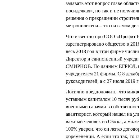
задавать этот вопрос главе об
посиделках», но так и не получил
решения о прекращении строитель
метрополитена – это на самом дел
Что известно про ООО «Профит 
зарегистрировано общество в 2016
весь 2018 год в этой фирме числил
Директор и единственный учреди
СМИРНОВ. По данным ЕГРЮЛ, гра
учредителем 21 фирмы. С 8 декабр
руководителей, а с 27 июля 2019 
Логично предположить, что микр
уставным капиталом 10 тысяч ру
военными сараями в собственност
авантюрист, который нашел на ули
важный человек из Омска, а может
100% уверен, что он легко догов
обременений. А если это так, то г