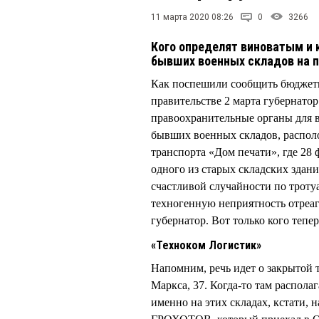
11 марта 2020 08:26
0
3266
Кого определят виноватым и к
бывших военных складов на 
Как поспешили сообщить бюджет
правительстве 2 марта губернато
правоохранительные органы для в
бывших военных складов, распол
транспорта «Дом печати», где 28 
одного из старых складских здан
счастливой случайности по тротуа
техногенную неприятность отреаг
губернатор. Вот только кого тепе
«Техноком Логистик»
Напомним, речь идет о закрытой 
Маркса, 37. Когда-то там распола
именно на этих складах, кстати,