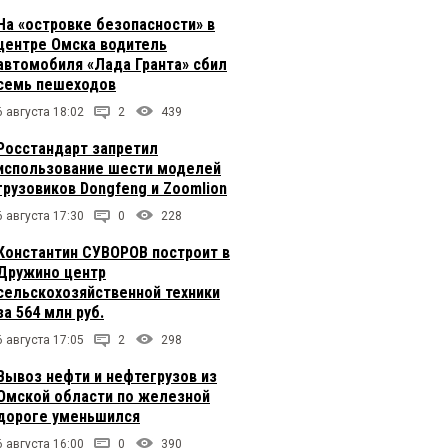
На «островке безопасности» в
центре Омска водитель
автомобиля «Лада Гранта» сбил
семь пешеходов
6 августа 18:02
2
439
Росстандарт запретил
использование шести моделей
грузовиков Dongfeng и Zoomlion
6 августа 17:30
0
228
Константин СУВОРОВ построит в
Дружино центр
сельскохозяйственной техники
за 564 млн руб.
6 августа 17:05
2
298
Вывоз нефти и нефтегрузов из
Омской области по железной
дороге уменьшился
6 августа 16:00
0
390