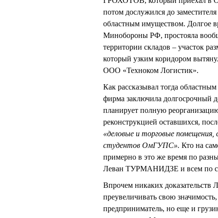
ГРОХОТОВ, который приехал в Ом
потом дослужился до заместителя
областным имуществом. Долгое вр
Минобороны РФ, простояла вообще 
территории складов – участок раз
который узким коридором вытянулс
ООО «Техноком Логистик».
Как рассказывал тогда областн
фирма заключила долгосрочный 
планирует полную реорганизацию 
реконструкцией оставшихся, пос
«деловые и торговые помещения, 
студентов ОмГУПС».
Кто на сам
примерно в это же время по раз
Леван ТУРМАНИДЗЕ и всем по секр
Впрочем никаких доказательств Л
преувеличивать свою значимость,
предприниматель, но еще и грузи