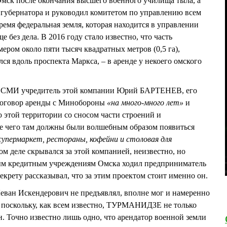
ск после окончания высшего военного училища тыла, а
 губернатора и руководил комитетом по управлению всем
емя федеральная земля, которая находится в управлении
без дела. В 2016 году стало известно, что часть
мером около пяти тысяч квадратных метров (0,5 га),
я вдоль проспекта Маркса, – в аренде у некоего омского
ым СМИ учредитель этой компании Юрий БАРТЕНЕВ, его
договор аренды с Минобороны
«на много-много лет»
и
этой территории со сносом части строений и
ле чего там должны были волшебным образом появиться
супермаркет, рестораны, кофейни и столовая для
ом деле скрывался за этой компанией, неизвестно, но
ным кредитным учреждениям Омска ходил предприниматель
ету рассказывал, что за этим проектом стоит именно он.
еван Искендерович не предъявлял, вполне мог и намеренно
 поскольку, как всем известно, ТУРМАНИДЗЕ не только
н. Точно известно лишь одно, что арендатор военной земли