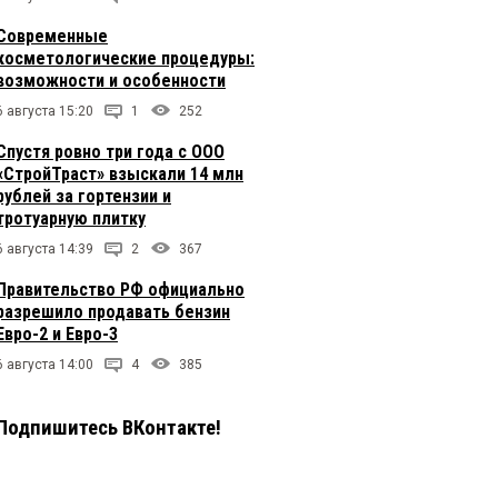
Современные
косметологические процедуры:
возможности и особенности
6 августа 15:20
1
252
Спустя ровно три года с ООО
«СтройТраст» взыскали 14 млн
рублей за гортензии и
тротуарную плитку
6 августа 14:39
2
367
Правительство РФ официально
разрешило продавать бензин
Евро-2 и Евро-3
6 августа 14:00
4
385
Подпишитесь ВКонтакте!