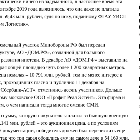
актически ничего из задуманного, в настоящее время эта
ентябре 2019 года выяснилось, что она даже не платила
л 59,43 млн. рублей, судя по иску, поданному ФГАУ УИСП
м Логистик».
 земельный участок Минобороны РФ был передан
руктуре, АО «ДОМ.РФ», созданной для большого
ля развития ипотеки. В декабре АО «ДОМ.РФ» выставило на
ая общей площадью чуть более 1 200 квадратных метров.
на немалая – 10,791 млн. рублей, тем не менее интерес к
х, проходивших гласно и публично 11 декабря на
«Сбербанк-АСТ», отметились десять участников. Дольше
кому московское ООО «Профит Реал Эстейт». Эта фирма и
ем, о чем написали тогда многие омские СМИ.
но сумму, которую покупатель заплатил за бывшую военную
141 млн. рублей – это аукционная цена, а по условиям
й документации, победитель должен был перечислить еще
к что три сарая обошлись ему на самом деле в 54,169 млн.