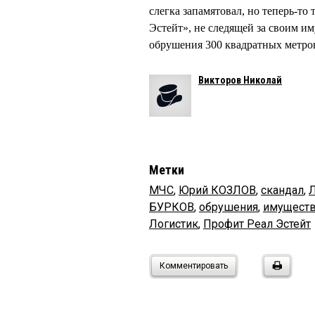
слегка запамятовал, но теперь-т
Эстейт», не следящей за своим и
обрушения 300 квадратных метров
Викторов Николай
Метки
МЧС
,
Юрий КОЗЛОВ
,
скандал
,
БУРКОВ
,
обрушения
,
имущест
Логистик
,
Профит Реал Эстейт
Комментировать