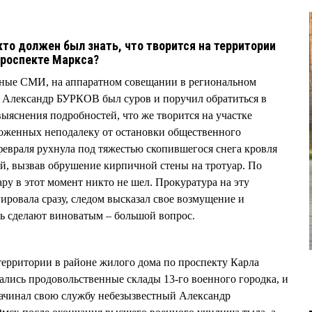
то должен был знать, что творится на территории
проспекте Маркса?
ные СМИ, на аппаратном совещании в региональном
р Александр БУРКОВ был суров и поручил обратиться в
ыяснения подробностей, что же творится на участке
оженных неподалеку от остановки общественного
февраля рухнула под тяжестью скопившегося снега кровля
ий, вызвав обрушение кирпичной стены на тротуар. По
ру в этот момент никто не шел. Прокуратура на эту
ировала сразу, следом высказал свое возмущение и
рь сделают виноватым – большой вопрос.
территории в районе жилого дома по проспекту Карла
гались продовольственные склады 13-го военного городка, и
 начинал свою службу небезызвестный Александр