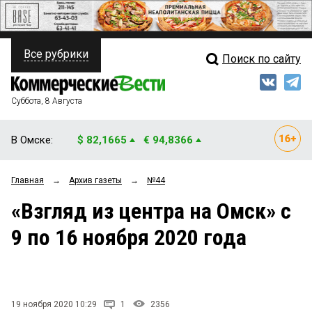
Все рубрики
Поиск по сайту
ПОЛИТИКА
Свежий выпуск
Медиа
ФИНАНСЫ
Суббота, 8 Августа
Кто есть кто
НЕДВИЖИМОСТЬ
В Омске:
$ 82,1665
€ 94,8366
Интервью
БИЗНЕС
Главная
→
Архив газеты
→
№44
Мнения
ОБЩЕСТВО
«Взгляд из центра на Омск» с
Рейтинги
ЗАКОН
9 по 16 ноября 2020 года
Блоги
НОВОСТИ КОМПАНИЙ
Архив
ПРОИСШЕСТВИЯ
19 ноября 2020 10:29
1
2356