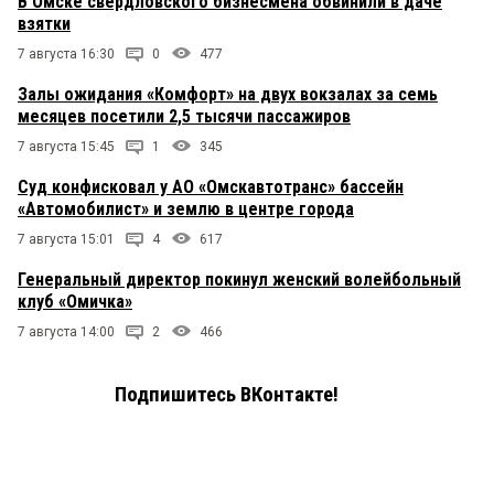
В Омске свердловского бизнесмена обвинили в даче
взятки
7 августа 16:30
0
477
Залы ожидания «Комфорт» на двух вокзалах за семь
месяцев посетили 2,5 тысячи пассажиров
7 августа 15:45
1
345
Суд конфисковал у АО «Омскавтотранс» бассейн
«Автомобилист» и землю в центре города
7 августа 15:01
4
617
Генеральный директор покинул женский волейбольный
клуб «Омичка»
7 августа 14:00
2
466
Подпишитесь ВКонтакте!