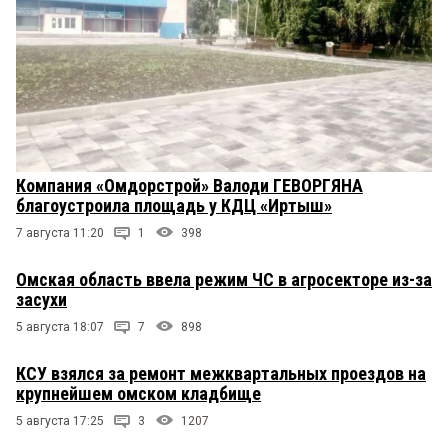
Компания «Омдорстрой» Валоди ГЕВОРГЯНА
благоустроила площадь у КДЦ «Иртыш»
7 августа 11:20
1
398
Омская область ввела режим ЧС в агросекторе из-за
засухи
5 августа 18:07
7
898
КСУ взялся за ремонт межквартальных проездов на
крупнейшем омском кладбище
5 августа 17:25
3
1207