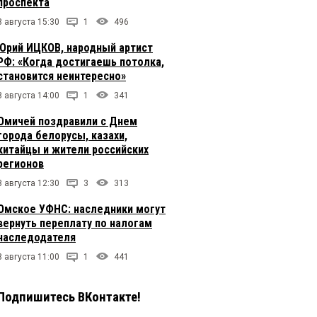
проспекта
8 августа 15:30
1
496
Юрий ИЦКОВ, народный артист
РФ: «Когда достигаешь потолка,
становится неинтересно»
8 августа 14:00
1
341
Омичей поздравили с Днем
города белорусы, казахи,
китайцы и жители российских
регионов
8 августа 12:30
3
313
Омское УФНС: наследники могут
вернуть переплату по налогам
наследодателя
8 августа 11:00
1
441
Подпишитесь ВКонтакте!