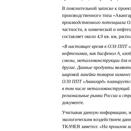
В пояснительной записке к проек
производственного типа «Авангар
производственного потенциала Ом
частности, в химической и нефте
составляет около 4,9 кв. км, ра
«
В настоящее время в ОЭЗ ППТ «
нефтехимии, как бисфенол А, изо
смолы, металлоконструкции для 
другие. Данные продукты являют
широкой линейки товаров химиче
ОЭЗ ППТ «Авангард» планируется
в том числе металлоконструкций
региональные рынки России и стр
документе.
Учитывая данную информацию, не
экологическим воздействием дан
ТКАЧЕВ заметил:
«На прошлом за