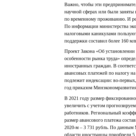
Важно, чтобы эти предпринимател
научной сферах или были заняты 
по временному проживанию. И рег
По информации министерства экон
налоговыми каникулами пользуют
поддержки составил более 160 млн
Проект Закона «Об установлении
особенности рынка труда» опреде
иностранных граждан. В соответ
авансовых платежей по налогу н
подлежит индексации: во-первых,
год приказом Минэкономразвития
В 2021 году размер фиксированно
увеличить с учетом прогнозируем
работников. Региональный коэффи
размер авансового платежа состави
2020-м – 3 731 рубль. По данным
области иностранцы приобрели 5 5