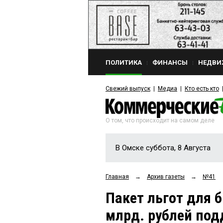
ПОЛИТИКА
ФИНАНСЫ
НЕДВИ
Свежий выпуск
Медиа
Кто есть кто
О том, что происходит на самом деле
В Омске суббота, 8 Августа
Главная
→
Архив газеты
→
№41
Пакет льгот для 
млрд. рублей по