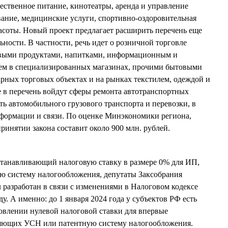
щественное питание, кинотеатры, аренда и управление
ание, медицинские услуги, спортивно-оздоровительная
расоты. Новый проект предлагает расширить перечень еще
ьности. В частности, речь идет о розничной торговле
выми продуктами, напитками, информационным и
м в специализированных магазинах, прочими бытовыми
арных торговых объектах и на рынках текстилем, одеждой и
 в перечень войдут сферы ремонта автотранспортных
ть автомобильного грузового транспорта и перевозки, в
нформации и связи. По оценке Минэкономики региона,
инятии закона составит около 900 млн. рублей.
станавливающий налоговую ставку в размере 0% для ИП,
 систему налогообложения, депутаты Заксобрания
 разработан в связи с изменениями в Налоговом кодексе
у. А именно: до 1 января 2024 года у субъектов РФ есть
овлении нулевой налоговой ставки для впервые
яющих УСН или патентную систему налогообложения.