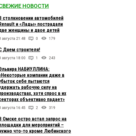
СВЕЖИЕ НОВОСТИ
В столкновении автомобилей
Renault и «Лады» пострадали
две женщины и двое детей
8 августа 21:48
0
179
С Днем строителя!
8 августа 18:00
1
243
Эльвира НАБИУЛЛИНА:
«Некоторые компании даже в
убыток себе пытаются
удержать рабочую силу на
производствах, хотя спрос в их
секторах объективно падает»
8 августа 16:45
2
319
В Омске остро встал запрос на
площадки для мероприятий –
нужно что-то кроме Любинского