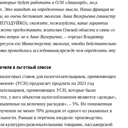
 которые будут работать в ОЭЗ «Авангард», но
,
к
т. Это наводит на определенные мысли. Наша фракция не
 но очень беспокоит экология. Анна Валерьевна (министр
 НЕГОДУЙКО), скажите, пожалуйста, какие гарантии
можете предоставить жителям Омской области в связи со
то вопрос не к Анне Валерьевне
, – отрезал Владимир
ресуем его Министерству экологии, чтобы действительно
няка проводились исследования
,
прежде чем определить эту
ючили в льготный список
 налоговых ставок для налогоплательщиков, применяющих
ения» (УСН) предлагает продлить на 2021 год
плательщиков, применяющих УСН, которые были
 тех, у кого объектом налогообложения являются «доходы»,
уменьшенные на величину расходов», – 5%. Но пониженная
олучении не менее 70% доходов от одного из указанных в
льности. Раньше в перечень входили: производство,
овля культурно-развлекательными товарами, пассажирский