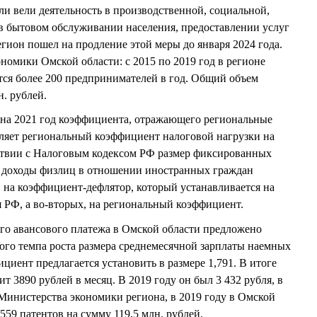
и вели деятельность в производственной, социальной,
в бытовом обслуживании населения, предоставлении услуг
ион пошел на продление этой меры до января 2024 года.
омики Омской области: с 2015 по 2019 год в регионе
ся более 200 предпринимателей в год. Общий объем
. рублей.
 на 2021 год коэффициента, отражающего региональные
ляет региональный коэффициент налоговой нагрузки на
ствии с Налоговым кодексом РФ размер фиксированных
а доходы физлиц в отношении иностранных граждан
 на коэффициент-дефлятор, который устанавливается на
 РФ, а во-вторых, на региональный коэффициент.
го авансового платежа в Омской области предложено
ого темпа роста размера среднемесячной зарплаты наемных
циент предлагается установить в размере 1,791. В итоге
т 3890 рублей в месяц. В 2019 году он был 3 432 рубля, в
 Министерства экономики региона, в 2019 году в Омской
59 патентов на сумму 119,5 млн. рублей.