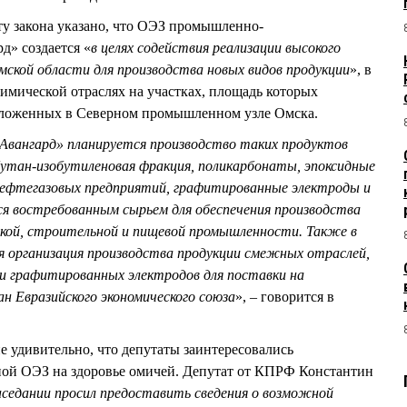
ту закона указано, что ОЭЗ промышленно-
д» создается «
в целях содействия реализации высокого
ской области для производства новых видов продукции
», в
химической отраслях на участках, площадь которых
сположенных в Северном промышленном узле Омска.
Авангард» планируется производство таких продуктов
бутан-изобутиленовая фракция, поликарбонаты, эпоксидные
нефтегазовых предприятий, графитированные электроды и
ся востребованным сырьем для обеспечения производства
ской, строительной и пищевой промышленности. Также в
 организация производства продукции смежных отраслей,
 и графитированных электродов для поставки на
ан Евразийского экономического союза
», – говорится в
 удивительно, что депутаты заинтересовались
ной ОЭЗ на здоровье омичей. Депутат от КПРФ Константин
седании просил предоставить сведения о возможной