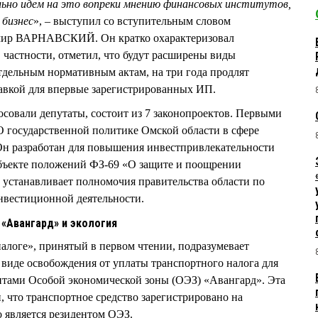
ельно идем на это вопреки мнению финансовых институтов,
 бизнес
», – выступил со вступительным словом
имир ВАРНАВСКИЙ. Он кратко охарактеризовал
 частности, отметил, что будут расширены виды
тдельным нормативным актам, на три года продлят
авкой для впервые зарегистрированных ИП.
осовали депутаты, состоит из 7 законопроектов. Первыми
О государственной политике Омской области в сфере
Он разработан для повышения инвестпривлекательности
убъекте положений ФЗ-69 «О защите и поощрении
устанавливает полномочия правительства области по
вестиционной деятельности.
«Авангард» и экология
алоге», принятый в первом чтении, подразумевает
 виде освобождения от уплаты транспортного налога для
нтами Особой экономической зоны (ОЭЗ) «Авангард». Эта
и, что транспортное средство зарегистрировано на
 является резидентом ОЭЗ.