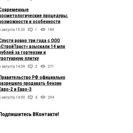
Современные
косметологические процедуры:
возможности и особенности
6 августа 15:20
1
189
Спустя ровно три года с ООО
«СтройТраст» взыскали 14 млн
рублей за гортензии и
тротуарную плитку
6 августа 14:39
2
271
Правительство РФ официально
разрешило продавать бензин
Евро-2 и Евро-3
6 августа 14:00
4
294
Подпишитесь ВКонтакте!