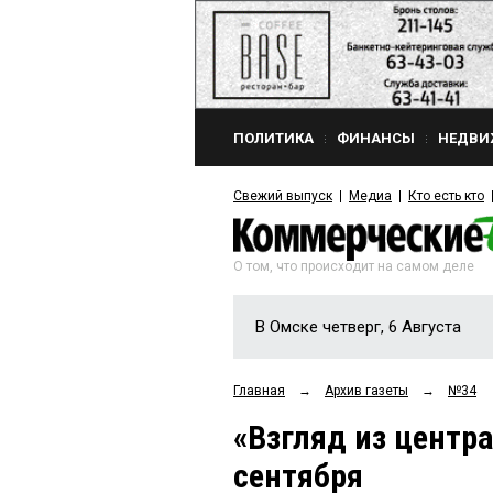
ПОЛИТИКА
ФИНАНСЫ
НЕДВИ
Свежий выпуск
Медиа
Кто есть кто
О том, что происходит на самом деле
В Омске четверг, 6 Августа
Главная
→
Архив газеты
→
№34
«Взгляд из центра
сентября