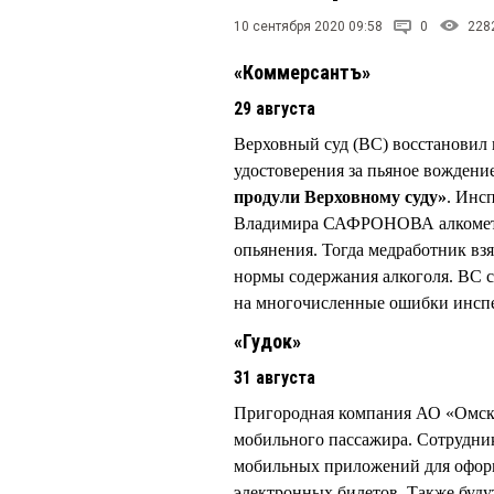
10 сентября 2020 09:58
0
228
«Коммерсантъ»
29 августа
Верховный суд (ВС) восстановил 
удостоверения за пьяное вожден
продули Верховному суду»
. Инс
Владимира САФРОНОВА алкометрам
опьянения. Тогда медработник вз
нормы содержания алкоголя. ВС с
на многочисленные ошибки инспе
«Гудок»
31 августа
Пригородная компания АО «Омск-
мобильного пассажира. Сотрудни
мобильных приложений для офор
электронных билетов. Также буду