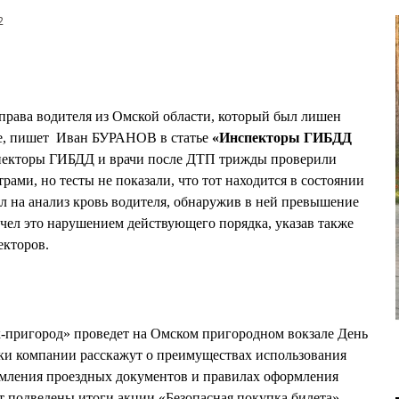
2
права водителя из Омской области, который был лишен
ие, пишет Иван БУРАНОВ в статье
«Инспекторы ГИБДД
пекторы ГИБДД и врачи после ДТП трижды проверили
и, но тесты не показали, что тот находится в состоянии
ял на анализ кровь водителя, обнаружив в ней превышение
чел это нарушением действующего порядка, указав также
кторов.
пригород» проведет на Омском пригородном вокзале День
ки компании расскажут о преимуществах использования
мления проездных документов и правилах оформления
т подведены итоги акции «Безопасная покупка билета»,