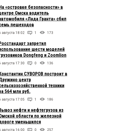
На «островке безопасности» в
центре Омска водитель
автомобиля «Лада Гранта» сбил
семь пешеходов
6 августа 18:02
1
173
Росстандарт запретил
использование шести моделей
грузовиков Dongfeng и Zoomlion
6 августа 17:30
0
136
Константин СУВОРОВ построит в
Дружино центр
сельскохозяйственной техники
за 564 млн руб.
6 августа 17:05
1
186
Вывоз нефти и нефтегрузов из
Омской области по железной
дороге уменьшился
6 августа 16:00
0
257