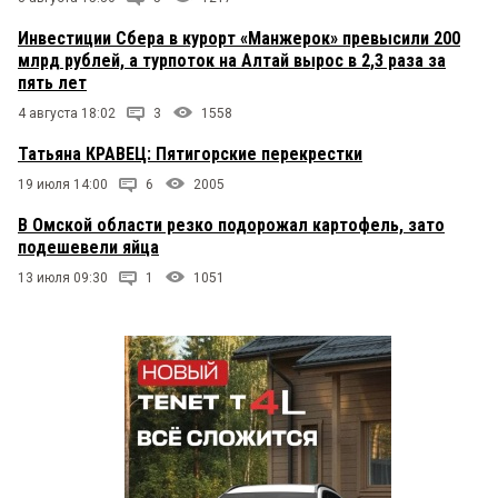
Инвестиции Сбера в курорт «Манжерок» превысили 200
млрд рублей, а турпоток на Алтай вырос в 2,3 раза за
пять лет
4 августа 18:02
3
1558
Татьяна КРАВЕЦ: Пятигорские перекрестки
19 июля 14:00
6
2005
В Омской области резко подорожал картофель, зато
подешевели яйца
13 июля 09:30
1
1051