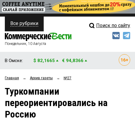
Все рубрики
Поиск по сайту
ПОЛИТИКА
Свежий выпуск
Медиа
ФИНАНСЫ
Понедельник, 10 Августа
Кто есть кто
НЕДВИЖИМОСТЬ
В Омске:
$ 82,1665
€ 94,8366
Интервью
БИЗНЕС
Главная
→
Архив газеты
→
№27
Мнения
ОБЩЕСТВО
Туркомпании
Рейтинги
ЗАКОН
переориентировались на
Блоги
НОВОСТИ КОМПАНИЙ
Россию
Архив
ПРОИСШЕСТВИЯ