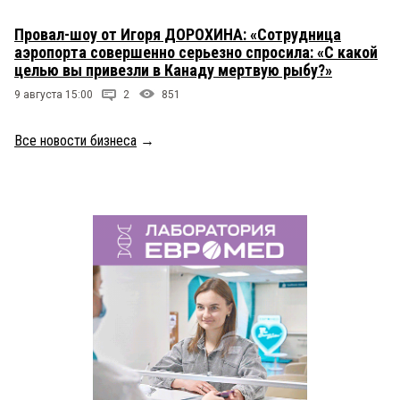
Провал-шоу от Игоря ДОРОХИНА: «Сотрудница
аэропорта совершенно серьезно спросила: «С какой
целью вы привезли в Канаду мертвую рыбу?»
9 августа 15:00
2
851
Все новости бизнеса
→