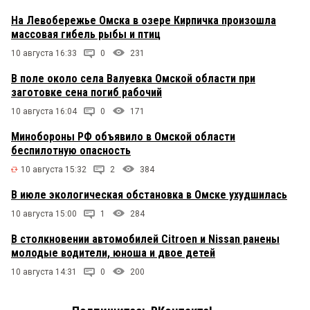
На Левобережье Омска в озере Кирпичка произошла
массовая гибель рыбы и птиц
10 августа 16:33
0
231
В поле около села Валуевка Омской области при
заготовке сена погиб рабочий
10 августа 16:04
0
171
Минобороны РФ объявило в Омской области
беспилотную опасность
10 августа 15:32
2
384
В июле экологическая обстановка в Омске ухудшилась
10 августа 15:00
1
284
В столкновении автомобилей Citroen и Nissan ранены
молодые водители, юноша и двое детей
10 августа 14:31
0
200