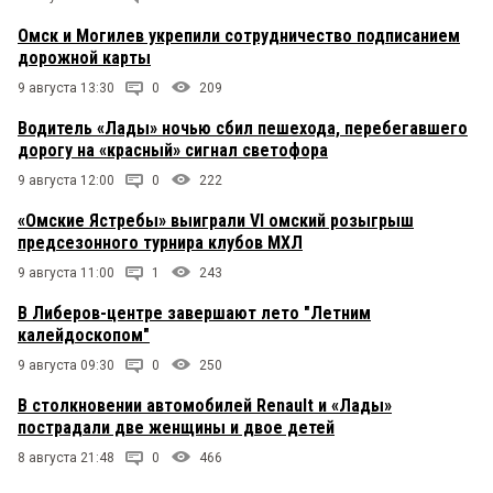
Омск и Могилев укрепили сотрудничество подписанием
дорожной карты
9 августа 13:30
0
209
Водитель «Лады» ночью сбил пешехода, перебегавшего
дорогу на «красный» сигнал светофора
9 августа 12:00
0
222
«Омские Ястребы» выиграли VI омский розыгрыш
предсезонного турнира клубов МХЛ
9 августа 11:00
1
243
В Либеров-центре завершают лето "Летним
калейдоскопом"
9 августа 09:30
0
250
В столкновении автомобилей Renault и «Лады»
пострадали две женщины и двое детей
8 августа 21:48
0
466