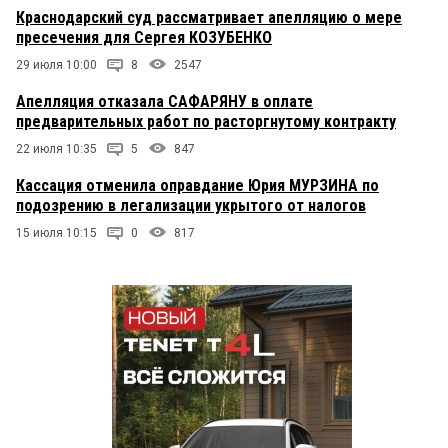
Краснодарский суд рассматривает апелляцию о мере
пресечения для Сергея КОЗУБЕНКО
29 июля 10:00
8
2547
Апелляция отказала САФАРЯНУ в оплате
предварительных работ по расторгнутому контракту
22 июля 10:35
5
847
Кассация отменила оправдание Юрия МУРЗИНА по
подозрению в легализации укрытого от налогов
15 июля 10:15
0
817