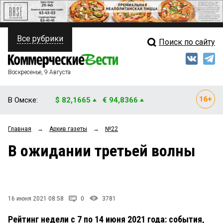
Все рубрики
Поиск по сайту
ПОЛИТИКА
Свежий выпуск
Медиа
ФИНАНСЫ
Воскресенье, 9 Августа
Кто есть кто
НЕДВИЖИМОСТЬ
В Омске:
$ 82,1665
€ 94,8366
Интервью
БИЗНЕС
Главная
→
Архив газеты
→
№22
Мнения
ОБЩЕСТВО
В ожидании третьей волны
Рейтинги
ЗАКОН
Блоги
НОВОСТИ КОМПАНИЙ
Архив
16 июня 2021 08:58
0
3781
ПРОИСШЕСТВИЯ
Рейтинг недели с 7 по 14 июня 2021 года: события,