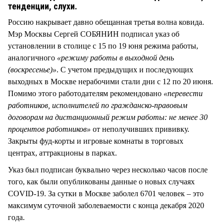
СТИЛЬ ЖИЗНИ
тенденции, слухи.
Россию накрывает давно обещанная третья волна ковида.
Мэр Москвы Сергей СОБЯНИН подписал указ об
установлении в столице с 15 по 19 юня режима работы,
аналогичного
«режиму работы в выходной день
(воскресенье)»
. С учетом предыдущих и последующих
выходных в Москве нерабочими стали дни с 12 по 20 июня.
Помимо этого работодателям рекомендовано
«п
еревести
работников, исполнителей по гражданско-правовым
договорам на дистанционный режим работы: не менее 30
процентов работников»
от неполучивших прививку.
Закрыты фуд-корты и игровые комнаты в торговых
центрах, аттракционы в парках.
Указ был подписан буквально через несколько часов после
того, как были опубликованы данные о новых случаях
COVID-19. За сутки в Москве заболел 6701 человек – это
максимум суточной заболеваемости с конца декабря 2020
года.