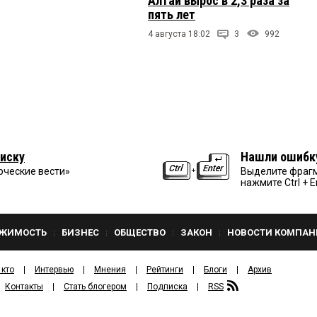
Алтай вырос в 2,3 раза за
пять лет
4 августа 18:02
3
992
иску
Нашли ошибк
рческие вести»
Выделите фрагм
нажмите Ctrl + E
ЖИМОСТЬ
БИЗНЕС
ОБЩЕСТВО
ЗАКОН
НОВОСТИ КОМПАН
 кто
Интервью
Мнения
Рейтинги
Блоги
Архив
Контакты
Стать блогером
Подписка
RSS