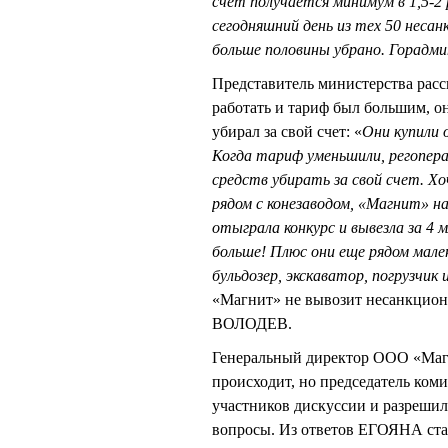
счет получается минимум в 1,5-
сегодняшний день из тех 50 несан
больше половины убрано.
Г
орадми
Представитель министерства расск
работать и тариф был большим, о
убирал за свой счет: «
Они купили 
Когда тариф уменьшили, регопера
средств убирать за свой счет. Хо
рядом с конезаводом, «Магнит» н
отыграла конкурс и вывезла за 4 
больше! Плюс они еще рядом мален
бульдозер, экскаватор, погрузчик 
«Магнит» не вывозит несанкциони
ВОЛОДЕВ.
Генеральный директор ООО «Магн
происходит, но председатель ко
участников дискуссии и разрешил
вопросы. Из ответов ЕГОЯНА стал