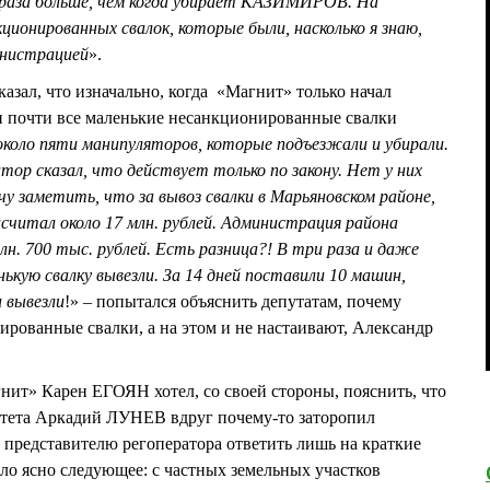
2 раза больше, чем когда убирает КАЗИМИРОВ. На
кционированных свалок, которые были, насколько я знаю,
нистрацией
».
азал, что изначально, когда «Магнит» только начал
н почти все маленькие несанкционированные свалки
около пяти манипуляторов, которые подъезжали и убирали.
тор сказал, что действу
е
т только по закону. Нет у них
чу заметить, что за вывоз свалки в Марьяновском районе,
асчитал около 17 млн. рублей. Администрация района
млн. 700 тыс. рублей. Есть разница?! В три раза и даже
ькую свалку вывезли. За 14 дней поставили 10 машин,
и вывезли
!» – попытался объяснить депутатам, почему
рованные свалки, а на этом и не настаивают, Александр
ит» Карен ЕГОЯН хотел, со своей стороны, пояснить, что
митета Аркадий ЛУНЕВ вдруг почему-то заторопил
 представителю регоператора ответить лишь на краткие
о ясно следующее: с частных земельных участков