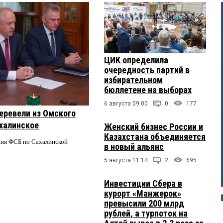
ЦИК определила
очередность партий в
избирательном
бюллетене на выборах
6 августа 09:00
0
177
еревели из Омского
ахалинское
Женский бизнес России и
Казахстана объединяется
ния ФСБ по Сахалинской
в новый альянс
5 августа 11:14
2
695
Инвестиции Сбера в
курорт «Манжерок»
превысили 200 млрд
рублей, а турпоток на