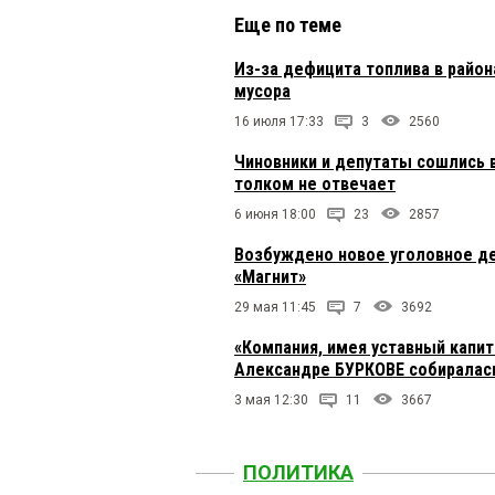
Еще по теме
Из-за дефицита топлива в райо
мусора
16 июля 17:33
3
2560
Чиновники и депутаты сошлись в
толком не отвечает
6 июня 18:00
23
2857
Возбуждено новое уголовное де
«Магнит»
29 мая 11:45
7
3692
«Компания, имея уставный капи
Александре БУРКОВЕ собиралась 
3 мая 12:30
11
3667
ПОЛИТИКА