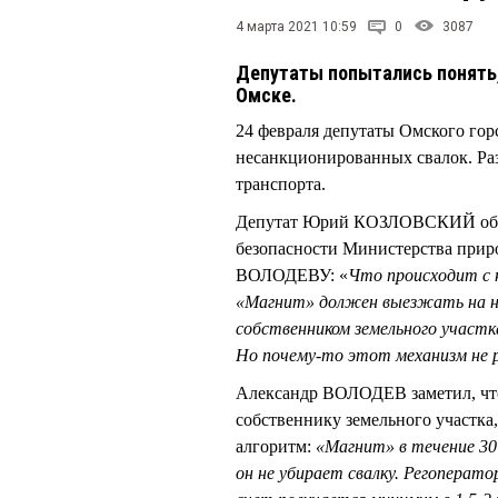
4 марта 2021 10:59
0
3087
Депутаты попытались понять, 
Омске.
24 февраля депутаты Омского горс
несанкционированных свалок. Раз
транспорта.
Депутат Юрий КОЗЛОВСКИЙ обрат
безопасности Министерства прир
ВОЛОДЕВУ: «
Что происходит с 
«Магнит» должен выезжать на ни
собственником земельного участ
Но почему-то этот механизм не 
Александр ВОЛОДЕВ заметил, что 
собственнику земельного участка,
алгоритм:
«Магнит» в течение 30 
он не убирает свалку. Регоперат