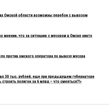
нах Омской области возможны перебои с вывозом
о мнении, что за ситуацию с мусором в Омске никто
ло против омского оператора по вывозу мусора
тал 30 тыс. рублей, еще при предыдущем губернаторе
строить полигон за 6 млрд – что смеяться?!»