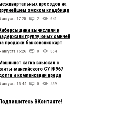
межквартальных проездов на
крупнейшем омском кладбище
5 августа 17:25
2
641
Киберсыщики вычислили и
задержали группу юных омичей
за продажи банковских карт
5 августа 16:26
0
564
Машинист катка взыскал с
ханты-мансийского СУ №967
долги и компенсации вреда
5 августа 15:44
0
459
Подпишитесь ВКонтакте!