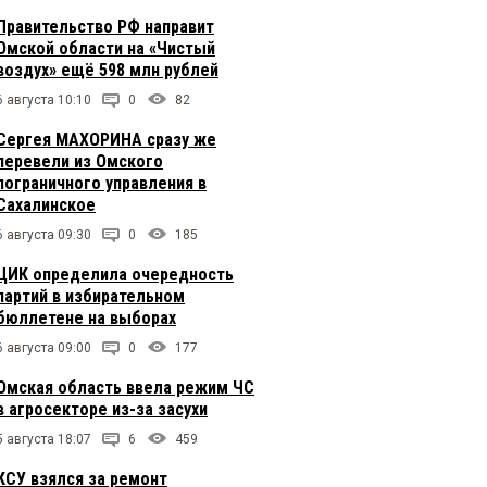
Правительство РФ направит
Омской области на «Чистый
воздух» ещё 598 млн рублей
6 августа 10:10
0
82
Сергея МАХОРИНА сразу же
перевели из Омского
пограничного управления в
Сахалинское
6 августа 09:30
0
185
ЦИК определила очередность
партий в избирательном
бюллетене на выборах
6 августа 09:00
0
177
Омская область ввела режим ЧС
в агросекторе из-за засухи
5 августа 18:07
6
459
КСУ взялся за ремонт