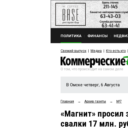
ПОЛИТИКА
ФИНАНСЫ
НЕДВИ
Свежий выпуск
Медиа
Кто есть кто
О том, что происходит на самом деле
В Омске четверг, 6 Августа
Главная
→
Архив газеты
→
№7
«Магнит» просил 
свалки 17 млн. руб