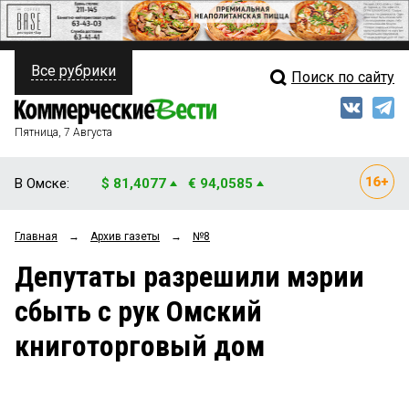
Все рубрики
Поиск по сайту
ПОЛИТИКА
Свежий выпуск
Медиа
ФИНАНСЫ
Пятница, 7 Августа
Кто есть кто
НЕДВИЖИМОСТЬ
В Омске:
$ 81,4077
€ 94,0585
Интервью
БИЗНЕС
Главная
→
Архив газеты
→
№8
Мнения
ОБЩЕСТВО
Депутаты разрешили мэрии
Рейтинги
ЗАКОН
сбыть с рук Омский
Блоги
НОВОСТИ КОМПАНИЙ
книготорговый дом
Архив
ПРОИСШЕСТВИЯ