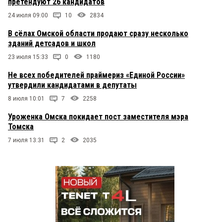
претендуют 26 кандидатов
24 июля 09:00
10
2834
В сёлах Омской области продают сразу несколько
зданий детсадов и школ
23 июля 15:33
0
1180
Не всех победителей праймериз «Единой России»
утвердили кандидатами в депутаты
8 июля 10:01
7
2258
Уроженка Омска покидает пост заместителя мэра
Томска
7 июля 13:31
2
2035