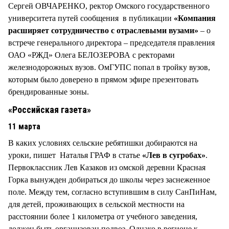
Сергей ОВЧАРЕНКО, ректор Омского государственного
университета путей сообщения в публикации
«Компания
расширяет сотрудничество с отраслевыми вузами»
– о
встрече генерального директора – председателя правления
ОАО «РЖД» Олега БЕЛОЗЕРОВА с ректорами
железнодорожных вузов. ОмГУПС попал в тройку вузов,
которым было доверено в прямом эфире презентовать
брендированные зоны.
«Российская газета»
11 марта
В каких условиях сельские ребятишки добираются на
уроки, пишет Наталья ГРАФ в статье
«Лев в сугробах»
.
Первоклассник Лев Казаков из омской деревни Красная
Горка вынужден добираться до школы через заснеженное
поле. Между тем, согласно вступившим в силу СанПиНам,
для детей, проживающих в сельской местности на
расстоянии более 1 километра от учебного заведения,
должен быть организован подвоз. Однако в регионе к