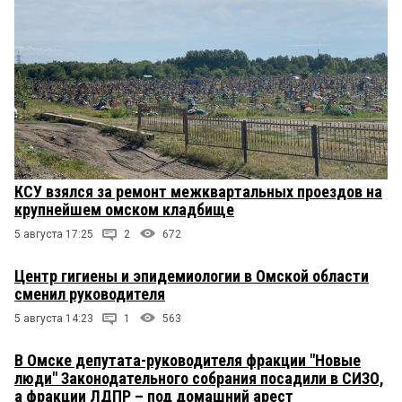
КСУ взялся за ремонт межквартальных проездов на
крупнейшем омском кладбище
5 августа 17:25
2
672
Центр гигиены и эпидемиологии в Омской области
сменил руководителя
5 августа 14:23
1
563
В Омске депутата-руководителя фракции "Новые
люди" Законодательного собрания посадили в СИЗО,
а фракции ЛДПР – под домашний арест