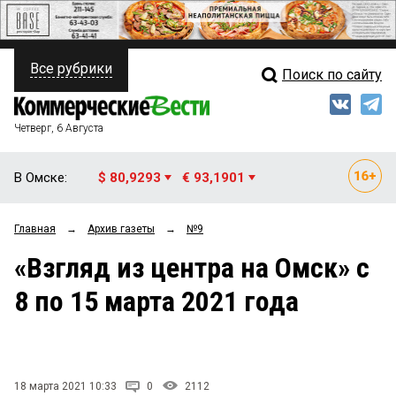
Все рубрики
Поиск по сайту
ПОЛИТИКА
Свежий выпуск
Медиа
ФИНАНСЫ
Четверг, 6 Августа
Кто есть кто
НЕДВИЖИМОСТЬ
В Омске:
$ 80,9293
€ 93,1901
Интервью
БИЗНЕС
Главная
→
Архив газеты
→
№9
Мнения
ОБЩЕСТВО
«Взгляд из центра на Омск» с
Рейтинги
ЗАКОН
8 по 15 марта 2021 года
Блоги
НОВОСТИ КОМПАНИЙ
Архив
ПРОИСШЕСТВИЯ
18 марта 2021 10:33
0
2112