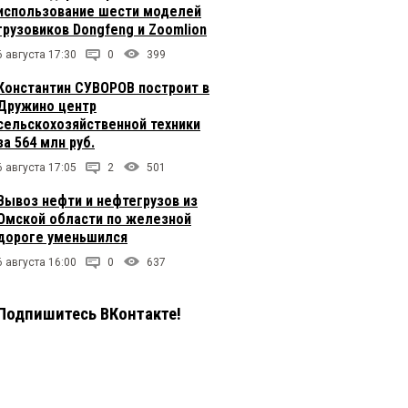
использование шести моделей
грузовиков Dongfeng и Zoomlion
6 августа 17:30
0
399
Константин СУВОРОВ построит в
Дружино центр
сельскохозяйственной техники
за 564 млн руб.
6 августа 17:05
2
501
Вывоз нефти и нефтегрузов из
Омской области по железной
дороге уменьшился
6 августа 16:00
0
637
Подпишитесь ВКонтакте!