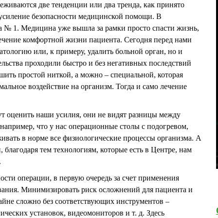
леживаются две тенденции или два тренда, как принято
 усиление безопасности медицинской помощи. В
ча № 1. Медицина уже вышла за рамки просто спасти жизнь,
печение комфортной жизни пациента. Сегодня перед нами
патологию или, к примеру, удалить больной орган, но и
ельства проходили быстро и без негативных последствий
шить простой ниткой, а можно – специальной, которая
мальное воздействие на организм. Тогда и само лечение
ут оценить наши усилия, они не видят разницы между
например, что у нас операционные столы с подогревом,
ивать в норме все физиологические процессы организма. А
, благодаря тем технологиям, которые есть в Центре, нам
.
сти операции, в первую очередь за счет применения
вания. Минимизировать риск осложнений для пациента и
айне сложно без соответствующих инструментов –
ческих установок, видеомониторов и т. д. Здесь