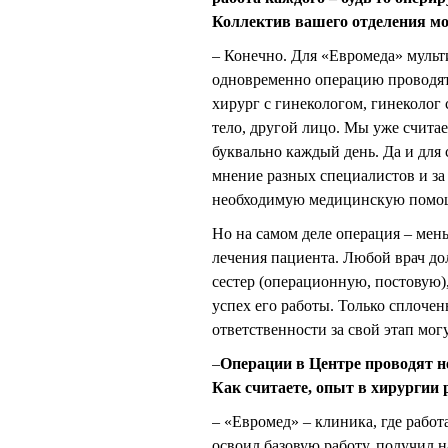
Коллектив вашего отделения м
– Конечно. Для «Евромеда» мульт
одновременно операцию проводят 
хирург с гинекологом, гинеколог 
тело, другой лицо. Мы уже счита
буквально каждый день. Да и для
мнение разных специалистов и за
необходимую медицинскую помо
Но на самом деле операция – мен
лечения пациента. Любой врач до
сестер (операционную, постовую),
успех его работы. Только сплоче
ответственности за свой этап мог
–
Операции в Центре проводят н
Как считаете, опыт в хирургии 
– «Евромед» – клиника, где рабо
освоил базовую работу, получил н