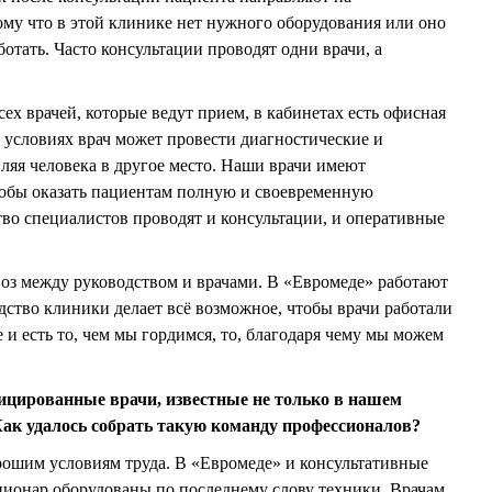
тому что в этой клинике нет нужного оборудования или оно
ботать. Часто консультации проводят одни врачи, а
ех врачей, которые ведут прием, в кабинетах есть офисная
 условиях врач может провести диагностические и
ляя человека в другое место. Наши врачи имеют
тобы оказать пациентам полную и своевременную
о специалистов проводят и консультации, и оперативные
оз между руководством и врачами. В «Евромеде» работают
дство клиники делает всё возможное, чтобы врачи работали
 и есть то, чем мы гордимся, то, благодаря чему мы можем
цированные врачи, известные не только в нашем
. Как удалось собрать такую команду профессионалов?
орошим условиям труда. В «Евромеде» и консультативные
ционар оборудованы по последнему слову техники. Врачам