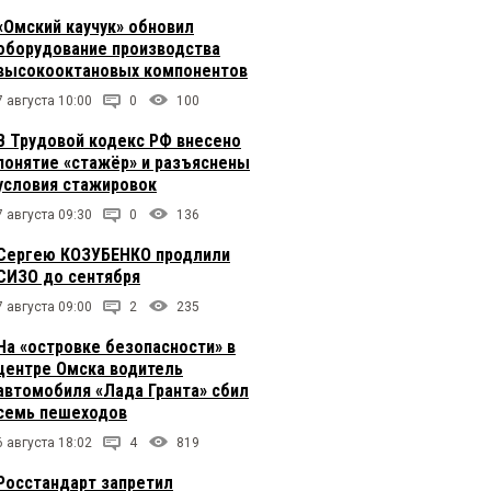
«Омский каучук» обновил
оборудование производства
высокооктановых компонентов
7 августа 10:00
0
100
В Трудовой кодекс РФ внесено
понятие «стажёр» и разъяснены
условия стажировок
7 августа 09:30
0
136
Сергею КОЗУБЕНКО продлили
СИЗО до сентября
7 августа 09:00
2
235
На «островке безопасности» в
центре Омска водитель
автомобиля «Лада Гранта» сбил
семь пешеходов
6 августа 18:02
4
819
Росстандарт запретил