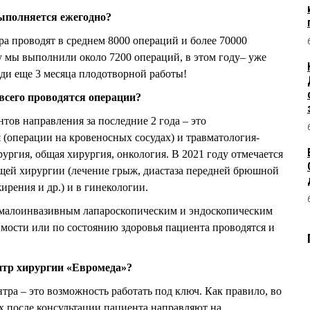
ыполняется ежегодно?
а проводят в среднем 8000 операций и более 70000
 мы выполнили около 7200 операций, в этом году– уже
еди еще 3 месяца плодотворной работы!
всего проводятся операции?
тов направления за последние 2 года – это
 (операции на кровеносных сосудах) и травматология-
рургия, общая хирургия, онкология. В 2021 году отмечается
щей хирургии (лечение грыж, диастаза передней брюшной
ирения и др.) и в гинекологии.
 малоинвазивным лапароскопическим и эндоскопическим
мости или по состоянию здоровья пациента проводятся и
нтр хирургии «Евромеда»?
тра – это возможность работать под ключ. Как правило, во
 после консультации пациента направляют на