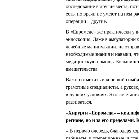
обследование в другие места, по
есть, но врачи не умеют на нем ра
операции – другие.
В «Евромеде» же практически у вс
эндоскопия. Даже в амбулаторных
лечебные манипуляции, не отправ
необходимые знания и навыки, ч
медицинскую помощь. Большинств
вмешательства.
Важно отметить и хороший симби
грамотные специалисты, а руково
в лучших условиях. Это сочетание
развиваться.
–
Хирурги «Евромеда» – квалифи
регионе, но и за его пределами
– В первую очередь, благодаря х
кабинеты, и операционные, и ста