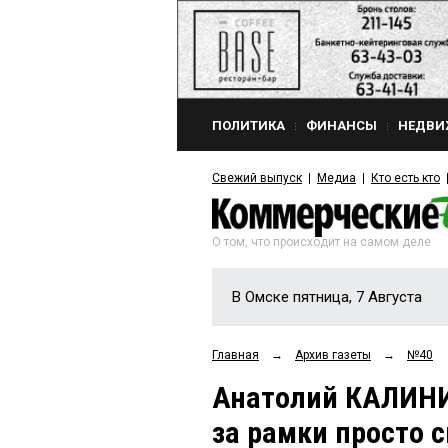
ПОЛИТИКА
ФИНАНСЫ
НЕДВИ
Свежий выпуск
Медиа
Кто есть кто
О том, что происходит на самом деле
В Омске пятница, 7 Августа
Главная
→
Архив газеты
→
№40
Анатолий КАЛИН
за рамки просто 