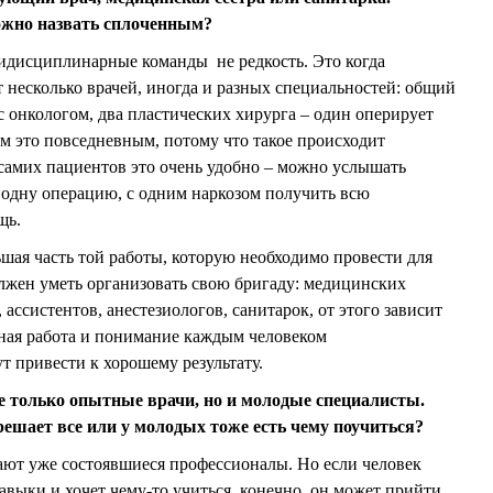
ожно назвать сплоченным?
идисциплинарные команды не редкость. Это когда
несколько врачей, иногда и разных специальностей: общий
с онкологом, два пластических хирурга – один оперирует
ем это повседневным, потому что такое происходит
 самих пациентов это очень удобно – можно услышать
 одну операцию, с одним наркозом получить всю
щь.
ьшая часть той работы, которую необходимо провести для
лжен уметь организовать свою бригаду: медицинских
 ассистентов, анестезиологов, санитарок, от этого зависит
нная работа и понимание каждым человеком
ут привести к хорошему результату.
е только опытные врачи, но и молодые специалисты.
решает все или у молодых тоже есть чему поучиться?
тают уже состоявшиеся профессионалы. Но если человек
авыки и хочет чему-то учиться, конечно, он может прийти