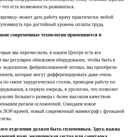
 что есть возможность развиваться.
Евромед» может дать работу врачу практически любой
т упомянуть про достойный уровень оплаты труда.
акие современные технологии применяются в
орые мы перечислили, в нашем Центре есть все
 мы регулярно обновляем оборудование, чтобы быть в
рк эндоскопов, фиброволоконной оптики, мы приобрели
ением, которые могут дифференцировать даже очень
а по смене хирургических столов, проводим работу по
рудования, в первую очередь, в урологии, что позволит
ухолях большего размера с более высоким качеством
и меньшим риском осложнений. Ожидаем новое
ля ЛОР-врачей, новый современный маммограф с функцией
елезы.
ого отделения должен быть сплоченным. Здесь важна
рующий врач, медицинская сестра или санитарка.