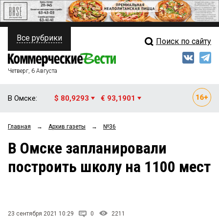
Все рубрики
Поиск по сайту
ПОЛИТИКА
Свежий выпуск
Медиа
ФИНАНСЫ
Четверг, 6 Августа
Кто есть кто
НЕДВИЖИМОСТЬ
В Омске:
$ 80,9293
€ 93,1901
Интервью
БИЗНЕС
Главная
→
Архив газеты
→
№36
Мнения
ОБЩЕСТВО
В Омске запланировали
Рейтинги
ЗАКОН
построить школу на 1100 мест
Блоги
НОВОСТИ КОМПАНИЙ
Архив
ПРОИСШЕСТВИЯ
23 сентября 2021 10:29
0
2211