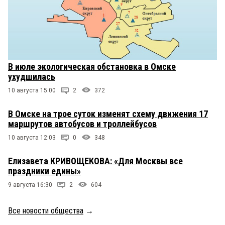
В июле экологическая обстановка в Омске
ухудшилась
10 августа 15:00
2
372
В Омске на трое суток изменят схему движения 17
маршрутов автобусов и троллейбусов
10 августа 12:03
0
348
Елизавета КРИВОЩЕКОВА: «Для Москвы все
праздники едины»
9 августа 16:30
2
604
Все новости общества
→