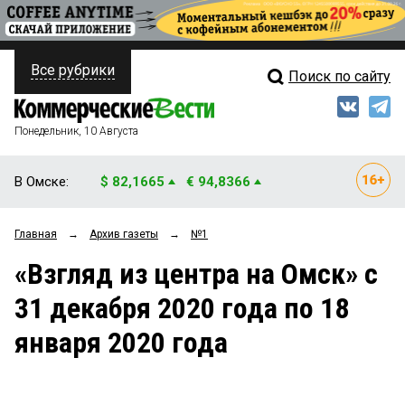
Все рубрики
Поиск по сайту
ПОЛИТИКА
Свежий выпуск
Медиа
ФИНАНСЫ
Понедельник, 10 Августа
Кто есть кто
НЕДВИЖИМОСТЬ
В Омске:
$ 82,1665
€ 94,8366
Интервью
БИЗНЕС
Главная
→
Архив газеты
→
№1
Мнения
ОБЩЕСТВО
«Взгляд из центра на Омск» с
Рейтинги
ЗАКОН
31 декабря 2020 года по 18
Блоги
НОВОСТИ КОМПАНИЙ
января 2020 года
Архив
ПРОИСШЕСТВИЯ