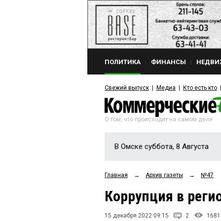
ПОЛИТИКА
ФИНАНСЫ
НЕДВИ
Свежий выпуск
Медиа
Кто есть кто
О том, что происходит на самом деле
В Омске суббота, 8 Августа
Главная
→
Архив газеты
→
№47
Коррупция в реги
15 декабря 2022 09:15
2
1681