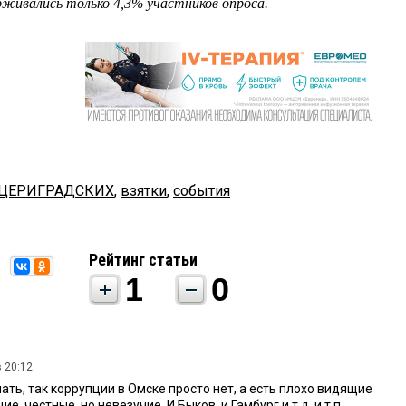
живались только 4,3% участников опроса.
 ЦЕРИГРАДСКИХ
,
взятки
,
события
Рейтинг статьи
1
0
 20:12:
ать, так коррупции в Омске просто нет, а есть плохо видящие
, честные, но невезучие. И Быков, и Гамбург и т.д. и т.п.