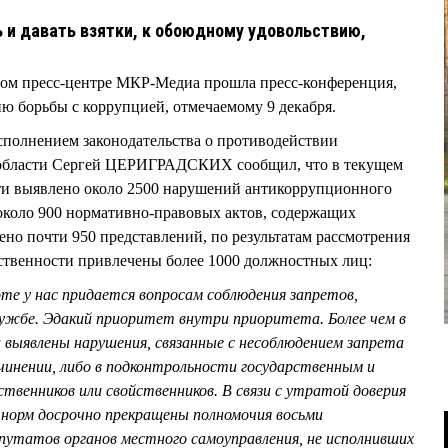
ь и давать взятки, к обоюдному удовольствию,
ом пресс-центре МКР-Медиа прошла пресс-конференция,
 борьбы с коррупцией, отмечаемому 9 декабря.
исполнением законодательства о противодействии
области Сергей ЦЕРИГРАДСКИХ сообщил, что в текущем
ти выявлено около 2500 нарушений антикоррупционного
 около 900 нормативно-правовых актов, содержащих
но почти 950 представлений, по результатам рассмотрения
ственности привлечены более 1000 должностных лиц:
оте у нас придается вопросам соблюдения запретов,
лужбе. Эдакий приоритет внутри приоритета. Более чем в
 выявлены нарушения, связанные с несоблюдением запрета
чинении, либо в подконтрольности государственным и
венников или свойственников. В связи с утратой доверия
 норм досрочно прекращены полномочия восьми
путатов органов местного самоуправления, не исполнивших