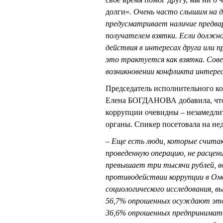
долги»
. Очень часто слышим на 
предусматривает наличие предва
получателем взятки. Если должно
действия в интересах друга или п
это трактуется как взятка. Со
возникновении конфликта интере
Председатель исполнительного к
Елена БОГДАНОВА добавила, что с
коррупции очевидны – незамедли
органы. Спикер посетовала на не
– Еще есть люди, которые счита
проведенную операцию, не расцен
превышает три тысячи рублей, в
противодействии коррупции в Омс
социологического исследования, в
56,7% опрошенных осуждают это 
36,6% опрошенных предпринимател