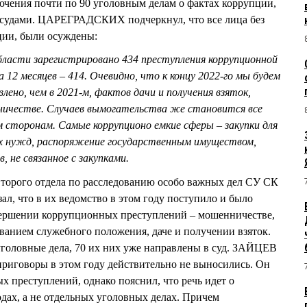
чения почти по 90 уголовным делам о фактах коррупции,
ы судами. ЦАРЕГРАДСКИХ подчеркнул, что все лица без
ции, были осуждены:
области зарегистрировано 434 преступления коррупционной
а 12 месяцев – 414. Очевидно, что к концу 2022-го мы будем
лено, чем в 2021-м, фактов дачи и получения взяток,
ничестве. Случаев вымогательства же становится все
м сторонам. Самые коррупционо емкие сферы – закупки для
х нужд, распоряжение государственным имуществом,
 не связанное с закупками.
орого отдела по расследованию особо важных дел СУ СК
ал, что в их ведомство в этом году поступило и было
вершении коррупционных преступлений – мошенничестве,
ованием служебного положения, даче и получении взяток.
уголовные дела, 70 их них уже направлены в суд. ЗАЙЦЕВ
приговоры в этом году действительно не выносились. Он
х преступлений, однако пояснил, что речь идет о
дах, а не отдельных уголовных делах. Причем