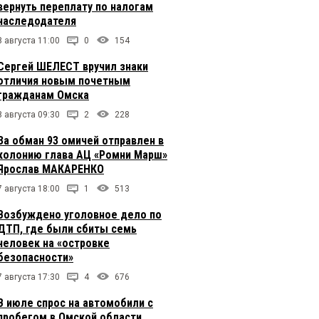
вернуть переплату по налогам
наследодателя
8 августа 11:00
0
154
Сергей ШЕЛЕСТ вручил знаки
отличия новым почетным
гражданам Омска
8 августа 09:30
2
228
За обман 93 омичей отправлен в
колонию глава АЦ «Ромни Марш»
Ярослав МАКАРЕНКО
7 августа 18:00
1
513
Возбуждено уголовное дело по
ДТП, где были сбиты семь
человек на «островке
безопасности»
7 августа 17:30
4
676
В июле спрос на автомобили с
пробегом в Омской области