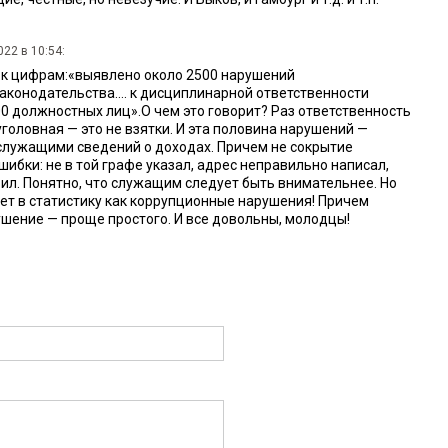
22 в 10:54:
рь к цифрам:«выявлено около 2500 нарушений
аконодательства.... к дисциплинарной ответственности
0 должностных лиц».О чем это говорит? Раз ответственность
головная — это не взятки. И эта половина нарушений —
служащими сведений о доходах. Причем не сокрытие
шибки: не в той графе указал, адрес неправильно написал,
вил. Понятно, что служащим следует быть внимательнее. Но
ает в статистику как коррупционные нарушения! Причем
ушение — проще простого. И все довольны, молодцы!