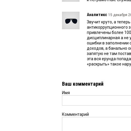
Аналитикс
15 декабря 20
Звучит круто, а тепе
антикоррупционного з
привлечены более 100
дисциплинарная а не у
ошибки в заполнении 
доходов, а банально о
запятую не там поста
эта вся ерунда попад
«раскрыть» такое нар
Ваш комментарий
Имя
Комментарий