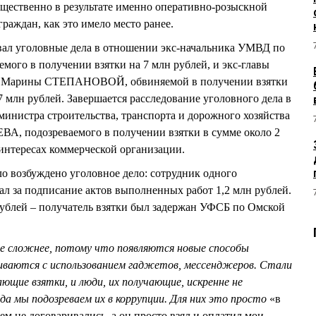
щественно в результате именно оперативно-розыскной
граждан, как это имело место ранее.
ал уголовные дела в отношении экс-начальника УМВД по
ого в получении взятки на 7 млн рублей, и экс-главы
та Марины СТЕПАНОВОЙ, обвиняемой в получении взятки
 млн рублей. Завершается расследование уголовного дела в
инистра строительства, транспорта и дорожного хозяйства
А, подозреваемого в получении взятки в сумме около 2
 интересах коммерческой организации.
о возбуждено уголовное дело: сотрудник одного
ал за подписание актов выполненных работ 1,2 млн рублей.
рублей – получатель взятки был задержан УФСБ по Омской
се сложнее, потому что появляются новые способы
виваются с использованием гаджетов, мессенджеров. Стали
ющие взятки, и люди, их получающие, искренне не
да мы подозреваем их в коррупции. Для них это просто
«в
чем не договаривались, а он просто взял и оплатил мои