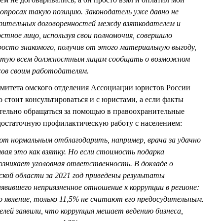
допросах такую позицию. Законодатель уже давно не
рительных договоренностей между взяткодателем и
стное лицо, используя свои полномочия, совершило
росто знакомого, получив от этого материальную выгоду,
ветую всем должностным лицам сообщать о возможном
сов своим работодателям.
омитета омского отделения Ассоциации юристов России
тоит консультироваться и с юристами, а если факты
тельно обращаться за помощью в правоохранительные
достаточную профилактическую работу с населением:
ют нормальным отблагодарить, например, врача за удачно
ивая это как взятку. Но если стоимость подарка
озникает уголовная ответственность. В докладе о
кой области за 2021 год приведены результаты
ыявившего неприязненное отношение к коррупции в регионе:
явление, только 11,5% не считают его предосудительным.
ей заявили, что коррупция мешает ведению бизнеса,