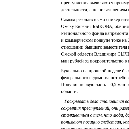
преступления выявляются преиму
деятельности, а не по заявлениям 
Самым резонансными спикер назв
Омску Евгения БЫКОВА, обвиняем
Регионального фонда капремон
и коммерческом подкупе тоже на 7
отношении бывшего заместителя м
Омской области Владимира СЫЧЕВ
млн рублей за покровительство в
Буквально на прошлой неделе был
федерального ведомства потребов
Получив первую часть – 0,5 млн 
области:
– Раскрывать дела становится в
сокрытия преступлений, они раз
сталкиваться с тем, что люди, да
понимают позицию следствия, ког
свое время помог другу, мы ни о 