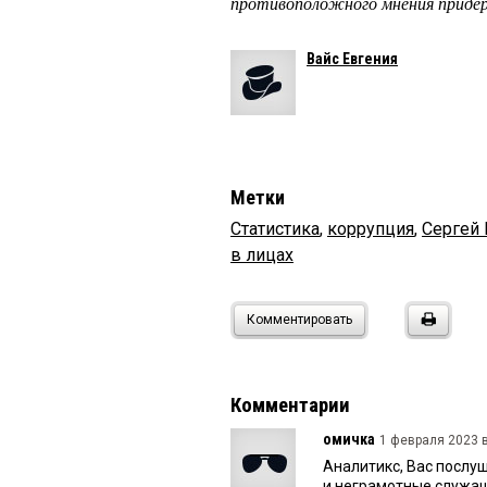
противоположного мнения придер
Вайс Евгения
Метки
Статистика
,
коррупция
,
Сергей
в лицах
Комментировать
Комментарии
омичка
1 февраля 2023 в
Аналитикс, Вас послуш
и неграмотные служащие