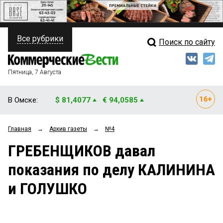
Все рубрики
Поиск по сайту
ПОЛИТИКА
Свежий выпуск
Медиа
ФИНАНСЫ
Пятница, 7 Августа
Кто есть кто
НЕДВИЖИМОСТЬ
В Омске:
$ 81,4077
€ 94,0585
Интервью
БИЗНЕС
Главная
→
Архив газеты
→
№4
Мнения
ОБЩЕСТВО
ГРЕБЕНЩИКОВ давал
Рейтинги
ЗАКОН
показания по делу КАЛИНИНА
Блоги
НОВОСТИ КОМПАНИЙ
и ГОЛУШКО
Архив
ПРОИСШЕСТВИЯ