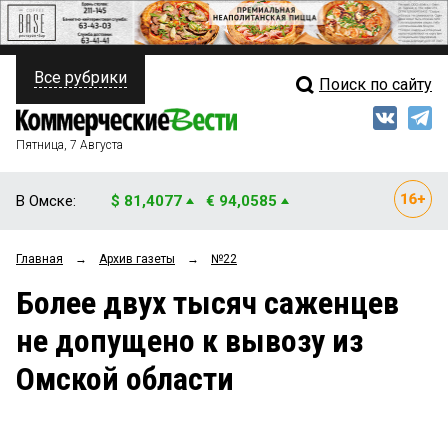
Все рубрики
Поиск по сайту
ПОЛИТИКА
Свежий выпуск
Медиа
ФИНАНСЫ
Пятница, 7 Августа
Кто есть кто
НЕДВИЖИМОСТЬ
В Омске:
$ 81,4077
€ 94,0585
Интервью
БИЗНЕС
Главная
→
Архив газеты
→
№22
Мнения
ОБЩЕСТВО
Более двух тысяч саженцев
Рейтинги
ЗАКОН
не допущено к вывозу из
Блоги
НОВОСТИ КОМПАНИЙ
Омской области
Архив
ПРОИСШЕСТВИЯ