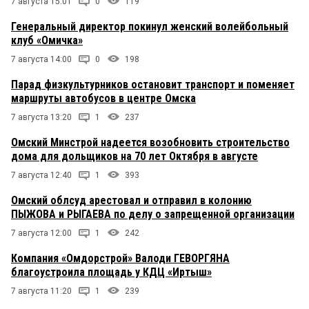
7 августа 15:01
0
119
Генеральный директор покинул женский волейбольный
клуб «Омичка»
7 августа 14:00
0
198
Парад физкультурников остановит транспорт и поменяет
маршруты автобусов в центре Омска
7 августа 13:20
1
237
Омский Минстрой надеется возобновить строительство
дома для дольщиков на 70 лет Октября в августе
7 августа 12:40
1
393
Омский облсуд арестовал и отправил в колонию
ПЫЖОВА и РЫГАЕВА по делу о запрещенной организации
7 августа 12:00
1
242
Компания «Омдорстрой» Валоди ГЕВОРГЯНА
благоустроила площадь у КДЦ «Иртыш»
7 августа 11:20
1
239