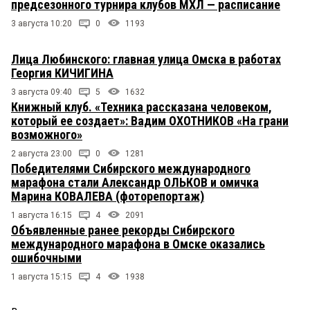
предсезонного турнира клубов МХЛ — расписание
3 августа 10:20
0
1193
Лица Любинского: главная улица Омска в работах
Георгия КИЧИГИНА
3 августа 09:40
5
1632
Книжный клуб. «Техника рассказана человеком,
который ее создает»: Вадим ОХОТНИКОВ «На грани
возможного»
2 августа 23:00
0
1281
Победителями Сибирского международного
марафона стали Александр ОЛЬКОВ и омичка
Марина КОВАЛЕВА (фоторепортаж)
1 августа 16:15
4
2091
Объявленные ранее рекорды Сибирского
международного марафона в Омске оказались
ошибочными
1 августа 15:15
4
1938