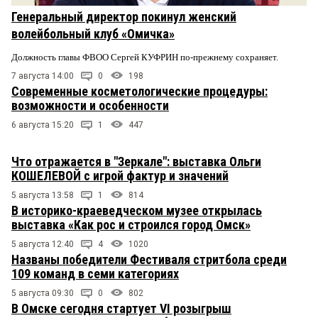
Генеральный директор покинул женский
волейбольный клуб «Омичка»
Должность главы ФВОО Сергей КУФРИН по-прежнему сохраняет.
7 августа 14:00
0
198
Современные косметологические процедуры:
возможности и особенности
6 августа 15:20
1
447
Что отражается в "Зеркале": выставка Ольги
КОШЕЛЕВОЙ с игрой фактур и значений
5 августа 13:58
1
814
В историко-краеведческом музее открылась
выставка «Как рос и строился город Омск»
5 августа 12:40
4
1020
Названы победители Фестиваля стритбола среди
109 команд в семи категориях
5 августа 09:30
0
802
В Омске сегодня стартует VI розыгрыш