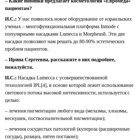
– Какие новинки предлагает косметология «Евромеда»
пациентам?
И.С.:
У нас появилось новое оборудование от израильских
ученых – многофункциональная платформа Inmode с
популярными насадками Lumecca и Morpheus8. Эти две
насадки позволяют нам решать до 80-90% эстетических
проблем пациентов.
– Ирина Сергеевна, расскажите о них подробнее,
пожалуйста.
И.С.:
Насадка Lumecca с усовершенствованной
технологией IPL[4], в основе которой лежит использование
светового потока высокой интенсивности, используется с
целью:
– лечения пигментации любого вида (мелазмы, хлоазмы,
веснушек, поствоспалительной пигментации);
– лечения сосудистых патологий (купероза (расширенные
сосуды), розацеа, пятен постакне);