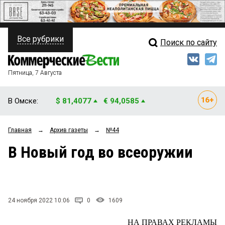
Все рубрики
Поиск по сайту
ПОЛИТИКА
Свежий выпуск
Медиа
ФИНАНСЫ
Пятница, 7 Августа
Кто есть кто
НЕДВИЖИМОСТЬ
В Омске:
$ 81,4077
€ 94,0585
Интервью
БИЗНЕС
Главная
→
Архив газеты
→
№44
Мнения
ОБЩЕСТВО
В Новый год во всеоружии
Рейтинги
ЗАКОН
Блоги
НОВОСТИ КОМПАНИЙ
Архив
24 ноября 2022 10:06
0
1609
ПРОИСШЕСТВИЯ
НА ПРАВАХ РЕКЛАМЫ
СТИЛЬ ЖИЗНИ