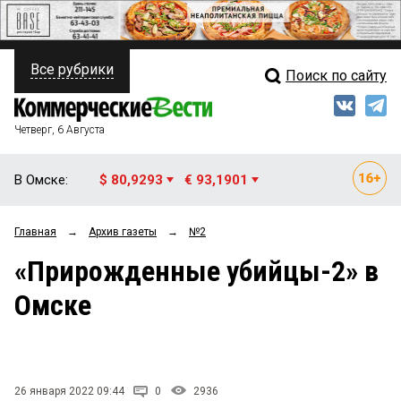
Все рубрики
Поиск по сайту
ПОЛИТИКА
Свежий выпуск
Медиа
ФИНАНСЫ
Четверг, 6 Августа
Кто есть кто
НЕДВИЖИМОСТЬ
В Омске:
$ 80,9293
€ 93,1901
Интервью
БИЗНЕС
Главная
→
Архив газеты
→
№2
Мнения
ОБЩЕСТВО
«Прирожденные убийцы-2» в
Рейтинги
ЗАКОН
Омске
Блоги
НОВОСТИ КОМПАНИЙ
Архив
ПРОИСШЕСТВИЯ
26 января 2022 09:44
0
2936