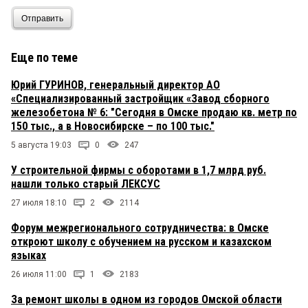
Отправить
Еще по теме
Юрий ГУРИНОВ, генеральный директор АО
«Специализированный застройщик «Завод сборного
железобетона № 6: "Сегодня в Омске продаю кв. метр по
150 тыс., а в Новосибирске – по 100 тыс."
5 августа 19:03
0
247
У строительной фирмы с оборотами в 1,7 млрд руб.
нашли только старый ЛЕКСУС
27 июля 18:10
2
2114
Форум межрегионального сотрудничества: в Омске
откроют школу с обучением на русском и казахском
языках
26 июля 11:00
1
2183
За ремонт школы в одном из городов Омской области