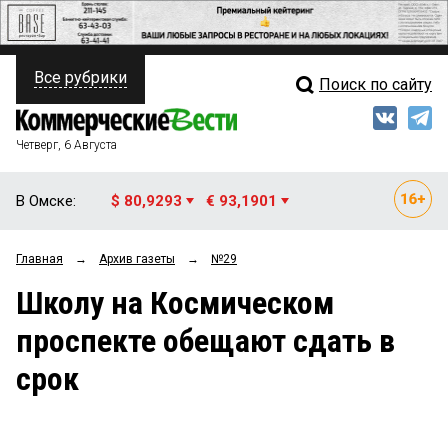
Все рубрики
Поиск по сайту
ПОЛИТИКА
Свежий выпуск
Медиа
ФИНАНСЫ
Четверг, 6 Августа
Кто есть кто
НЕДВИЖИМОСТЬ
В Омске:
$ 80,9293
€ 93,1901
Интервью
БИЗНЕС
Главная
→
Архив газеты
→
№29
Мнения
ОБЩЕСТВО
Школу на Космическом
Рейтинги
ЗАКОН
проспекте обещают сдать в
Блоги
НОВОСТИ КОМПАНИЙ
срок
Архив
ПРОИСШЕСТВИЯ