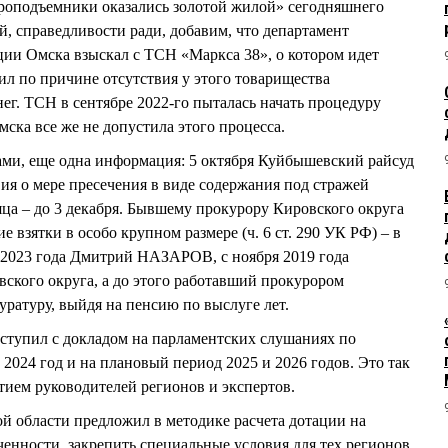
дроподъемники оказались золотой жилой» сегодняшнего
й, справедливости ради, добавим, что департамент
ции Омска взыскал с ТСН «Маркса 38», о котором идет
учил по причине отсутствия у этого товарищества
г. ТСН в сентябре 2022-го пыталась начать процедуру
ска все же не допустила этого процесса.
ами, еще одна информация: 5 октября Куйбышевский райсуд
вия о мере пресечения в виде содержания под стражей
 – до 3 декабря. Бывшему прокурору Кировского округа
взятки в особо крупном размере (ч. 6 ст. 290 УК РФ) – в
е 2023 года Дмитрий НАЗАРОВ, с ноября 2019 года
ского округа, а до этого работавший прокурором
уратуру, выйдя на пенсию по выслуге лет.
тупил с докладом на парламентских слушаниях по
2024 год и на плановый период 2025 и 2026 годов. Это так
тием руководителей регионов и экспертов.
й области предложил в методике расчета дотации на
енности закрепить специальные условия для тех регионов,