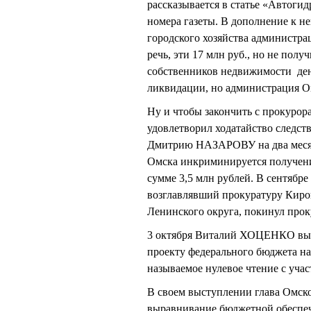
рассказывается в статье «Автоги
номера газеты. В дополнение к не
городского хозяйства администра
речь, эти 17 млн руб., но не пол
собственников недвижимости дене
ликвидации, но администрация Ом
Ну и чтобы закончить с прокурор
удовлетворил ходатайство следст
Дмитрию НАЗАРОВУ на два месяца
Омска инкриминируется получение 
сумме 3,5 млн рублей. В сентябр
возглавлявший прокуратуру Киров
Ленинского округа, покинул прок
3 октября Виталий ХОЦЕНКО выс
проекту федерального бюджета на 
называемое нулевое чтение с учас
В своем выступлении глава Омско
выравнивание бюджетной обеспеч