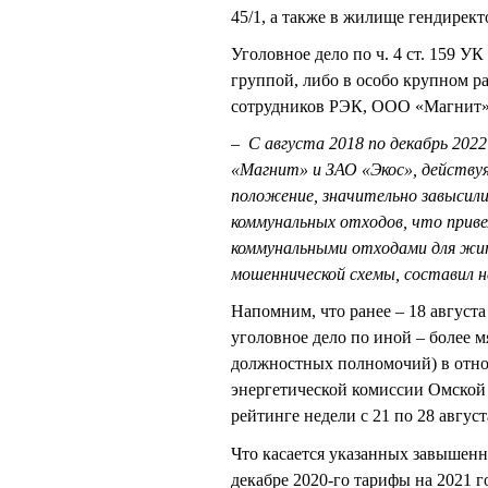
45/1, а также в жилище гендирек
Уголовное дело по ч. 4 ст. 159 
группой, либо в особо крупном р
сотрудников РЭК, ООО «Магнит» 
–
С августа 2018 по декабрь 202
«Магнит» и ЗАО «Экос», действуя
положение, значительно завысил
коммунальных отходов, что прив
коммунальными отходами для жит
мошеннической схемы, составил не
Напомним, что ранее – 18 август
уголовное дело по иной – более м
должностных полномочий) в отн
энергетической комиссии Омской 
рейтинге недели с 21 по 28 август
Что касается указанных завышенны
декабре 2020-го тарифы на 2021 г