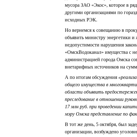
мусора ЗАО «Экос», которое в ря
другими организациями по горазд
исходных РЭК.
Но вернемся к совещанию в про
объявить министру энергетики и
недопустимости нарушения закон
«ОмскВодоканал» имущества с не
администрацией города Омска со
внетарифных источников на сумму
А по итогам обсуждения
«реализ
общего имущества в многокварти
области объявить предостереже
преследование в отношении руков
17 млн руб. при проведении капи
мэру Омска представление по фа
В тот же день, 5 октября, был з
организации, возбуждено уголовно