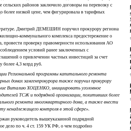
де сельских районов заключило договоры на перевозку с
о более низкой цене, чем фигурировала в тарифных
куратуре. Дмитрий ДЕМЕШИН поручил прокурору региона
 жилищно-коммунального комплекса предостережение о
а, провести проверку правомерности использования АО
соблюдением условий ранее заключенных с
глашений о привлечении частных инвестиций за счет
 более 4,3 млрд руб.
ации Региональной программы капитального ремонта
рных домах замгенпрокурора также поручил прокурору
ние Виталию ХОЦЕНКО, инициировать уголовное
одителей ТСЖ и подрядной организации, похитивших более
тального ремонта многоквартирного дома, а также внести
кту ненадлежащего контроля в этой сфере».
адержан руководитель вышеуказанной подрядной
е дело по ч. 4 ст. 159 УК РФ, о чем подробно