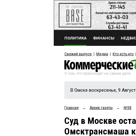
ПОЛИТИКА
ФИНАНСЫ
НЕДВИ
Свежий выпуск
Медиа
Кто есть кто
О том, что происходит на самом деле
В Омске воскресенье, 9 Август
Главная
→
Архив газеты
→
№38
Суд в Москве ост
Омсктрансмаша к