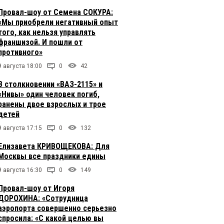
Провал-шоу от Семена СОКУРА:
«Мы приобрели негативный опыт
того, как нельзя управлять
франшизой. И пошли от
противного»
9 августа 18:00
0
42
В столкновении «ВАЗ-2115» и
«Нивы» один человек погиб,
ранены двое взрослых и трое
детей
9 августа 17:15
0
132
Елизавета КРИВОЩЕКОВА: Для
Москвы все праздники едины
9 августа 16:30
0
149
Провал-шоу от Игоря
ДОРОХИНА: «Сотрудница
аэропорта совершенно серьезно
спросила: «С какой целью вы