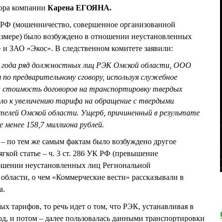
тора компании
Карена ЕГОЯНА.
УК РФ (мошенничество, совершенное организованной
азмере) было возбуждено в отношении неустановленных
и ЗАО «Экос». В следственном комитете заявили:
2 года ряд должностных лиц РЭК Омской области, ООО
 по предварительному сговору, используя служебное
и стоимость договоров на транспортировку твердых
ело к увеличению тарифа на обращение с твердыми
елей Омской области. Ущерб, причиненный в результате
 менее 158,7 миллиона рублей.
а – по тем же самым фактам было возбуждено другое
ягкой статье – ч. 3 ст. 286 УК РФ (превышение
ошении неустановленных лиц Региональной
области, о чем «Коммерческие вести» рассказывали в
а.
х тарифов, то речь идет о том, что РЭК, устанавливая в
од, и потом – далее пользовалась данными транспортировки