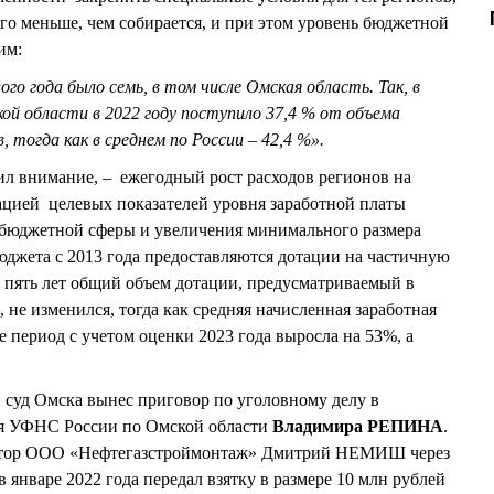
ого меньше, чем собирается, и при этом уровень бюджетной
им:
ого года было семь, в том числе Омская область. Так, в
й области в 2022 году поступило 37,4 % от объема
 тогда как в среднем по России – 42,4 %».
тил внимание, – ежегодный рост расходов регионов на
цией целевых показателей уровня заработной платы
 бюджетной сферы и увеличения минимального размера
юджета с 2013 года предоставляются дотации на частичную
а пять лет общий объем дотации, предусматриваемый в
 не изменился, тогда как средняя начисленная заработная
же период с учетом оценки 2023 года выросла на 53%, а
 суд Омска вынес приговор по уголовному делу в
я УФНС России по Омской области
Владимира РЕПИНА
.
ектор ООО «Нефтегазстроймонтаж» Дмитрий НЕМИШ через
нваре 2022 года передал взятку в размере 10 млн рублей