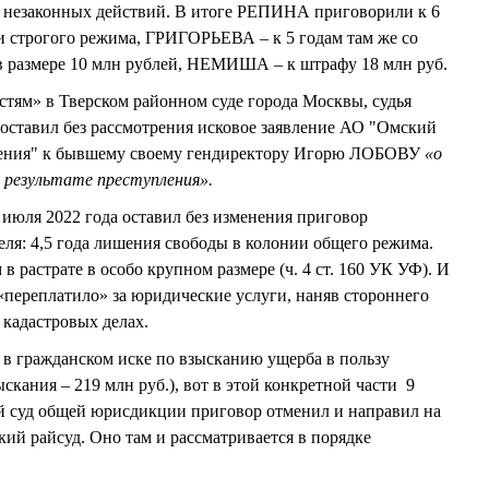
 незаконных действий. В итоге РЕПИНА приговорили к 6
и строгого режима, ГРИГОРЬЕВА – к 5 годам там же со
в размере 10 млн рублей, НЕМИША – к штрафу 18 млн руб.
тям» в Тверском районном суде города Москвы, судья
ставил без рассмотрения исковое заявление АО "Омский
оения" к бывшему своему гендиректору Игорю ЛОБОВУ
«
о
в результате преступления
».
июля 2022 года оставил без изменения приговор
еля: 4,5 года лишения свободы в колонии общего режима.
растрате в особо крупном размере (ч. 4 ст. 160 УК УФ). И
 «переплатило» за юридические услуги, наняв стороннего
кадастровых делах.
 в гражданском иске по взысканию ущерба в пользу
кания – 219 млн руб.), вот в этой конкретной части 9
ый суд общей юрисдикции приговор отменил и направил на
ий райсуд. Оно там и рассматривается в порядке