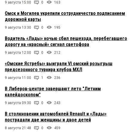
9 августа 15:00
0
163
Омск и Могилев укрепили сотрудничество подписанием
дорожной карты
9 августа 13:30
0
195
Водитель «Лады» ночью сбил пешехода, перебегавшего
дорогу на «красный» сигнал светофора
9 августа 12:00
0
212
«Омские Ястребы» выиграли VI омский розыгрыш
предсезонного турнира клубов МХЛ
9 августа 11:00
1
236
В Либеров-центре завершают лето "Летним
калейдоскопом"
9 августа 09:30
0
243
В столкновении автомобилей Renault и «Лады»
пострадали две женщины и двое детей
8 августа 21:48
0
459