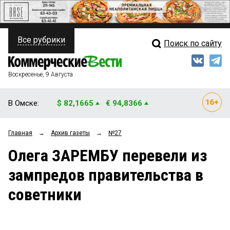
Все рубрики
Поиск по сайту
ПОЛИТИКА
Свежий выпуск
Медиа
ФИНАНСЫ
Воскресенье, 9 Августа
Кто есть кто
НЕДВИЖИМОСТЬ
В Омске:
$ 82,1665
€ 94,8366
Интервью
БИЗНЕС
Главная
→
Архив газеты
→
№27
Мнения
ОБЩЕСТВО
Олега ЗАРЕМБУ перевели из
Рейтинги
ЗАКОН
зампредов правительства в
Блоги
НОВОСТИ КОМПАНИЙ
советники
Архив
ПРОИСШЕСТВИЯ