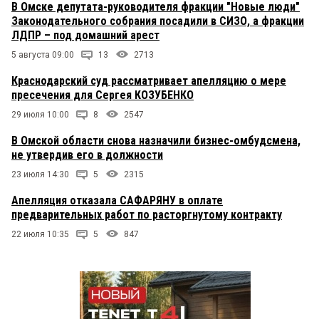
В Омске депутата-руководителя фракции "Новые люди"
Законодательного собрания посадили в СИЗО, а фракции
ЛДПР – под домашний арест
5 августа 09:00
13
2713
Краснодарский суд рассматривает апелляцию о мере
пресечения для Сергея КОЗУБЕНКО
29 июля 10:00
8
2547
В Омской области снова назначили бизнес-омбудсмена,
не утвердив его в должности
23 июля 14:30
5
2315
Апелляция отказала САФАРЯНУ в оплате
предварительных работ по расторгнутому контракту
22 июля 10:35
5
847