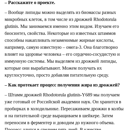
– Расскажите о проекте.
– Вообще липиды можно выделять из биомассы разных
микробных клеток, в том числе из дрожжей Rhodotorula
glutinis. Мы занимаемся именно этим видом. Изучаем его
биосинтез, свойства. Некоторые из известных штаммов
способны накапливать незаменимые жирные кислоты,
например, самую известную – омега-3. Она благотворно
влияет на здоровье человека – его сердечно-сосудистую и
иммунную системы. Мы выделяем из дрожжей липиды,
которые они вырабатывают. Можем получать их
круглосуточно, просто добавляя питательную среду.
– Как протекает процесс получения жира из дрожжей?
– Штамм дрожжей Rhodotorula glutinis-Y689 мы получаем
уже готовый от Российской академии наук. Он хранится в
пробирках в холодильнике. Пересаживаем дрожжи в колбы
и на питательной среде выращиваем в шейкере. Затем
переносим в ферментер и доводим до нужного объема.
Процесс длится в среднем пять дней. В качестве