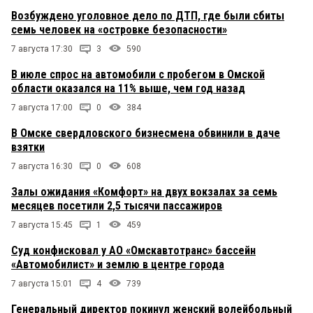
Возбуждено уголовное дело по ДТП, где были сбиты
семь человек на «островке безопасности»
7 августа 17:30
3
590
В июле спрос на автомобили с пробегом в Омской
области оказался на 11% выше, чем год назад
7 августа 17:00
0
384
В Омске свердловского бизнесмена обвинили в даче
взятки
7 августа 16:30
0
608
Залы ожидания «Комфорт» на двух вокзалах за семь
месяцев посетили 2,5 тысячи пассажиров
7 августа 15:45
1
459
Суд конфисковал у АО «Омскавтотранс» бассейн
«Автомобилист» и землю в центре города
7 августа 15:01
4
739
Генеральный директор покинул женский волейбольный