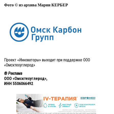
Фото © из архива Марии КЕРБЕР
Проект «Инноваторы» выходит при поддержке ООО
«Омсктехуглерод»
® Реклама
ООО «Омсктехуглерод»,
ИНН 5506066492