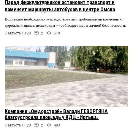
Парад физкультурников остановит транспорт и
поменяет маршруты автобусов в центре Омска
Водителям необходимо руководствоваться требованиями временных
дорожных знаков, пешеходам — соблюдать меры личной безопасности.
7 августа 13:20
2
519
Компания «Омдорстрой» Валоди ГЕВОРГЯНА
благоустроила площадь у КДЦ «Иртыш»
7 августа 11:20
2
493