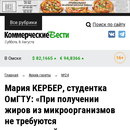
Все рубрики
Поиск по сайту
ПОЛИТИКА
Свежий выпуск
Медиа
ФИНАНСЫ
Суббота, 8 Августа
Кто есть кто
НЕДВИЖИМОСТЬ
В Омске:
$ 82,1665
€ 94,8366
Интервью
БИЗНЕС
Главная
→
Архив газеты
→
№24
Мнения
ОБЩЕСТВО
Мария КЕРБЕР, студентка
Рейтинги
ЗАКОН
ОмГТУ: «При получении
Блоги
НОВОСТИ КОМПАНИЙ
жиров из микроорганизмов
Архив
ПРОИСШЕСТВИЯ
не требуются