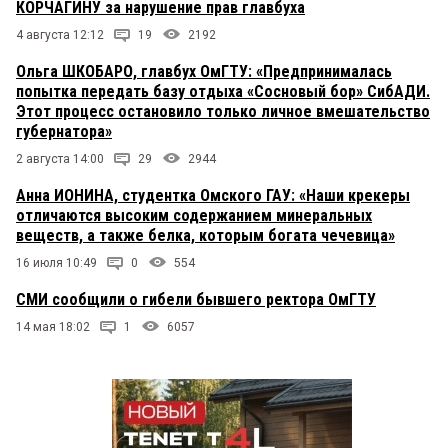
КОРЧАГИНУ за нарушение прав главбуха
4 августа 12:12
19
2192
Ольга ШКОБАРО, главбух ОмГТУ: «Предпринималась
попытка передать базу отдыха «Сосновый бор» СибАДИ.
Этот процесс остановило только личное вмешательство
губернатора»
2 августа 14:00
29
2944
Анна ИОНИНА, студентка Омского ГАУ: «Наши крекеры
отличаются высоким содержанием минеральных
веществ, а также белка, которым богата чечевица»
16 июля 10:49
0
554
СМИ сообщили о гибели бывшего ректора ОмГТУ
14 мая 18:02
1
6057