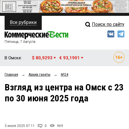
Все рубрики
Поиск по сайту
ПОЛИТИКА
Свежий выпуск
Медиа
ФИНАНСЫ
Пятница, 7 Августа
Кто есть кто
НЕДВИЖИМОСТЬ
В Омске:
$ 80,9293
€ 93,1901
Интервью
БИЗНЕС
Главная
→
Архив газеты
→
№24
Мнения
ОБЩЕСТВО
Взгляд из центра на Омск с 23
Рейтинги
ЗАКОН
по 30 июня 2025 года
Блоги
НОВОСТИ КОМПАНИЙ
Архив
ПРОИСШЕСТВИЯ
3 июля 2025 07:11
0
969