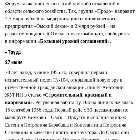
Форум также принес неплохой урожай соглашений в
области сельского хозяйства. Так, группа «Продо» направит
2,5 млрд рублей на модернизацию свиноводческого
предприятия «Омский бекон» и 2 млрд рублей – на
развитие мощностей Омского мясокомбината, сообщается
в информации
«Большой урожай соглашений»
.
«Труд»
27 июня
70 лет назад, в июне 1955-го, совершил первый
испытательный полет Ту-104, открывший новую эру в
отечественной гражданской авиации, пишет Анатолий
ЖУРИН в статье
«Стремительный, красивый и
капризный»
. Регулярная работа Ту-104 на линиях началась
15 сентября 1956 года. Первый рейс с 50 пассажирами по
маршруту Внуково – Омск – Иркутск выполнил экипаж
Евгения Петровича Барабаша и Константина Петровича
Сапелкина в качестве пилота-инструктора. До Омска они
летели 3 часа 10 минут, из Омска в Иркутск – 4 часа.