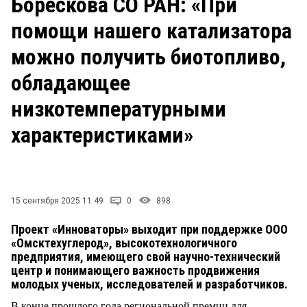
Борескова СО РАН: «При
СТИЛЬ ЖИЗНИ
помощи нашего катализатора
можно получить биотопливо,
обладающее
низкотемпературными
характеристиками»
15 сентября 2025 11:49
0
898
Проект «Инноваторы» выходит при поддержке ООО
«Омсктехуглерод», высокотехнологичного
предприятия, имеющего свой научно-технический
центр и понимающего важность продвижения
молодых ученых, исследователей и разработчиков.
В конце прошлого года региональной премии для