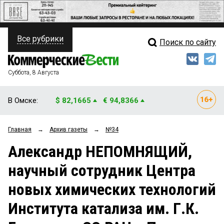
Все рубрики
Поиск по сайту
ПОЛИТИКА
Свежий выпуск
Медиа
ФИНАНСЫ
Суббота, 8 Августа
Кто есть кто
НЕДВИЖИМОСТЬ
В Омске:
$ 82,1665
€ 94,8366
Интервью
БИЗНЕС
Главная
→
Архив газеты
→
№34
Мнения
ОБЩЕСТВО
Александр НЕПОМНЯЩИЙ,
Рейтинги
ЗАКОН
научный сотрудник Центра
Блоги
НОВОСТИ КОМПАНИЙ
новых химических технологий
Архив
ПРОИСШЕСТВИЯ
Института катализа им. Г.К.