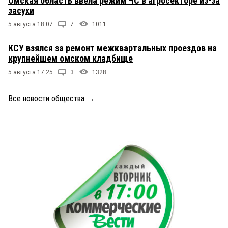
Омская область ввела режим ЧС в агросекторе из-за
засухи
5 августа 18:07
7
1011
КСУ взялся за ремонт межквартальных проездов на
крупнейшем омском кладбище
5 августа 17:25
3
1328
Все новости общества
→