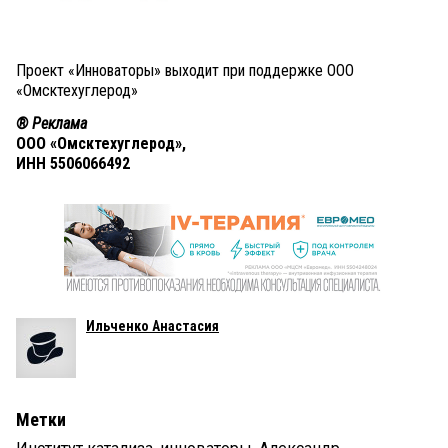
Проект «Инноваторы» выходит при поддержке ООО
«Омсктехуглерод»
® Реклама
ООО «Омсктехуглерод»,
ИНН 5506066492
Ильченко Анастасия
Метки