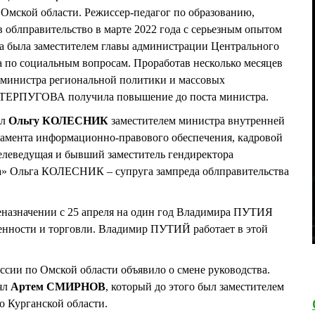
Омской области. Режиссер-педагог по образованию,
блправительство в марте 2022 года с серьезным опытом
а была заместителем главы администрации Центрального
а по социальным вопросам. Проработав несколько месяцев
я министра региональной политики и массовых
а ТЕРПУГОВА получила повышение до поста министра.
ил
Ольгу КОЛЕСНИК
заместителем министра внутренней
тамента информационно-правового обеспечения, кадровой
елеведущая и бывший заместитель гендиректора
ла» Ольга КОЛЕСНИК – супруга зампреда облправительства
еназначении с 25 апреля на один год Владимира ПУТИЯ
нности и торговли. Владимир ПУТИЙ работает в этой
сии по Омской области объявило о смене руководства.
ял
Артем СМИРНОВ
, который до этого был заместителем
 Курганской области.