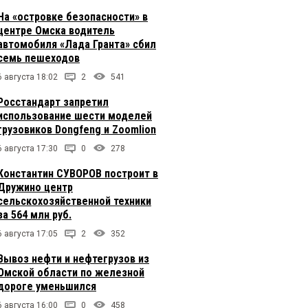
На «островке безопасности» в
центре Омска водитель
автомобиля «Лада Гранта» сбил
семь пешеходов
6 августа 18:02
2
541
Росстандарт запретил
использование шести моделей
грузовиков Dongfeng и Zoomlion
6 августа 17:30
0
278
Константин СУВОРОВ построит в
Дружино центр
сельскохозяйственной техники
за 564 млн руб.
6 августа 17:05
2
352
Вывоз нефти и нефтегрузов из
Омской области по железной
дороге уменьшился
6 августа 16:00
0
458