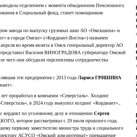
уководила отделением с момента объединения Пенсионного
хования в Социальный фонд, станет помощником
ором завода по выпуску грузовых шин АО «Омскшина» и
т» в городе Омске» («Кордиант-Восток») назначен
6 апреля во время визита в Омск генеральный директор АО
представил Василия ВИНОГРАДОВА губернатору Омской
 чего они обсудили перспективы сотрудничества
влявшая эти предприятия с 2013 года
Лариса ГРИШИНА
иант».
ет проработал в компании «Северсталь». Холдинг
«Северсталь», в 2024 году выкупил холдинг «Кордиант»..
ес вердикт по уголовному делу в отношении
Сергея
ГО, которое рассматривал с 29 июля прошлого года.
ему первому заместителю министра труда и социального
-директору АСУСО «Омский дом-интернат» превышение