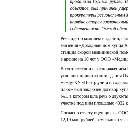
продана за 16,5 млн рублей.
объектов, был причинен ущер
прокуратуры региональным 
порядке оспорен заключенны
собственность Омской обла
Речь идет о комплексе зданий, с
значения «Доходный дом купца А.
станция скорой медицинской помощ
в аренде на 10 лет у ООО «Меди
В соответствии с распоряжением
условиях приватизации здания О
между КУ «Центр учета и содер
плюс» был заключен договор купл
№1, в котором шла речь о двухэт
участке под ним площадью 4332 к
Согласно отчету оценщика – ООО
12,19 млн рублей, земельного уча