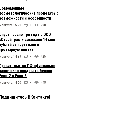
Современные
косметологические процедуры:
возможности и особенности
6 августа 15:20
1
298
Спустя ровно три года с ООО
«СтройТраст» взыскали 14 млн
рублей за гортензии и
тротуарную плитку
6 августа 14:39
4
425
Правительство РФ официально
разрешило продавать бензин
Евро-2 и Евро-3
6 августа 14:00
4
445
Подпишитесь ВКонтакте!