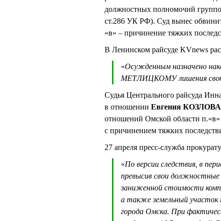
должностных полномочий группой 
ст.286 УК РФ). Суд вынес обвин
«в» – причинение тяжких последс
В Ленинском райсуде KVnews рас
«
Осужденным назначено нака
МЕТЛИЦКОМУ лишения свобод
Судья Центрального райсуда Ин
в отношении
Евгения КОЗЛОВА
отношений Омской области п.«в»
с причинением тяжких последств
27 апреля пресс-служба прокурат
«
По версии следствия, в пери
превысив свои должностные п
заниженной стоимости компле
а также земельный участок 
города Омска. При фактичес