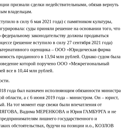
нции признали сделки недействительными, обязав вернуть
ным владельцам.
ступило в силу 6 мая 2021 года) с памятником культуры,
гурировала: суды приняли решение на основании того, что
о федеральному законодательству должны продаваться
оцессе (решение вступило в силу 27 сентября 2021 года)
альтернативного оценщика – ООО «Юридическая фирма
оимость проданного в 13,94 млн рублей. Однако судом была
 проведение которой поручено ООО «Межрегиональный
й все в 10,44 млн рублей.
ости.
018 года был назначен исполняющим обязанности министра
области, а с 6 июня 2019 года – министром. Он – юрист,
й. На тот момент еще свежи были впечатления от
ЕРЛЯГОВА, Вадима МЕРЕНКОВА и Юрия ГАМБУРГА и не
й предпринимателям лишнего государственного и
аких обстоятельствах, будучи на позиции и.о., КОЗЛОВ