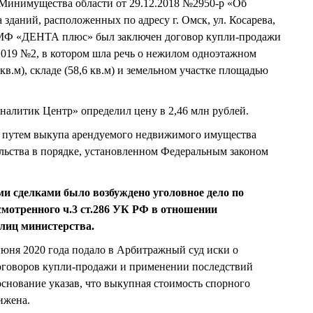
 Минимущества области от 29.12.2018 №2950-р «Об
зданий, расположенных по адресу г. Омск, ул. Косарева,
МФ «ДЕНТА плюс» был заключен договор купли-продажи
2019 №2, в котором шла речь о нежилом одноэтажном
9 кв.м), складе (58,6 кв.м) и земельном участке площадью
алитик Центр» определил цену в 2,46 млн рублей.
 путем выкупа арендуемого недвижимого имущества
льства в порядке, установленном Федеральным законом
ими сделками было возбуждено уголовное дело по
смотренного ч.3 ст.286 УК РФ в отношении
лиц министерства.
юня 2020 года подало в Арбитражный суд иски о
оговоров купли-продажи и применении последствий
основание указав, что выкупная стоимость спорного
ижена.