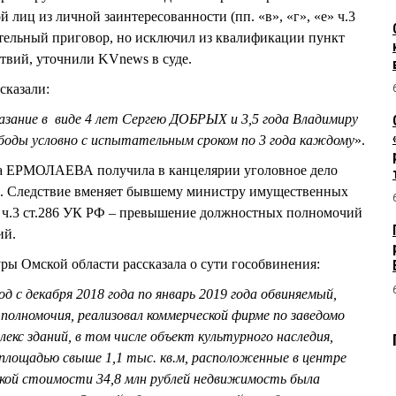
лиц из личной заинтересованности (пп. «в», «г», «е» ч.3
ительный приговор, но исключил из квалификации пункт
твий, уточнили KVnews в суде.
сказали:
зание в виде 4 лет Сергею ДОБРЫХ и 3,5 года Владимиру
ы условно с испытательным сроком по 3 года каждому
».
на ЕРМОЛАЕВА получила в канцелярии уголовное дело
. Следствие вменяет бывшему министру имущественных
 ч.3 ст.286 УК РФ – превышение должностных полномочий
ий.
уры Омской области рассказала о сути гособвинения:
од с декабря 2018 года по январь 2019 года обвиняемый,
олномочия, реализовал коммерческой фирме по заведомо
кс зданий, в том числе объект культурного наследия,
площадью свыше 1,1 тыс. кв.м, расположенные в центре
кой стоимости 34,8 млн рублей недвижимость была