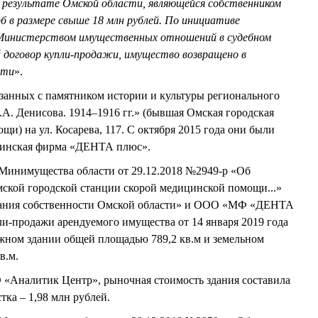
 В результате Омской области, являющейся собственником
б в размере свыше 18 млн рублей. По инициативе
Министерством имущественных отношений в судебном
й договор купли-продажи, имущество возвращено в
сти
».
вязанных с памятником истории и культуры регионального
А. Денисова. 1914–1916 гг.» (бывшая Омская городская
и) на ул. Косарева, 117. С октября 2015 года они были
цинская фирма «ДЕНТА плюс».
 Минимущества области от 29.12.2018 №2949-р «Об
мской городской станции скорой медицинской помощи...»
жания собственности Омской области» и ООО «МФ «ДЕНТА
и-продажи арендуемого имущества от 14 января 2019 года
ажном здании общей площадью 789,2 кв.м и земельном
в.м.
 «Аналитик Центр», рыночная стоимость здания составила
стка – 1,98 млн рублей.