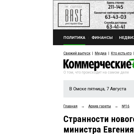
ПОЛИТИКА
ФИНАНСЫ
НЕДВИ
Свежий выпуск
Медиа
Кто есть кто
О том, что происходит на самом деле
В Омске пятница, 7 Августа
Главная
→
Архив газеты
→
№16
Странности новог
министра Евгени