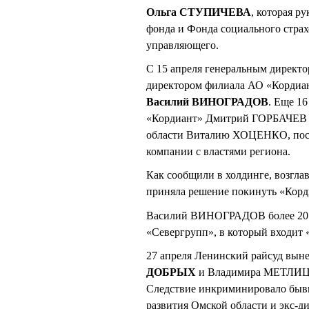
Ольга СТУПИЧЕВА
, которая р
фонда и Фонда социального стра
управляющего.
С 15 апреля генеральным директ
директором филиала АО «Кордиан
Василий ВИНОГРАДОВ
. Еще 1
«Кордиант» Дмитрий ГОРБАЧЕВ 
области Виталию ХОЦЕНКО, после
компании с властями региона.
Как сообщили в холдинге, возгла
приняла решение покинуть «Корд
Василий ВИНОГРАДОВ более 20 л
«Севергрупп», в который входит 
27 апреля Ленинский райсуд вын
ДОБРЫХ
и Владимира МЕТЛИЦКО
Следствие инкриминировало бывш
развития Омской области и экс