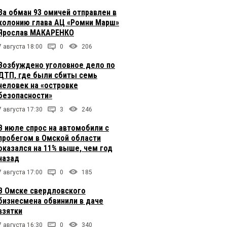
За обман 93 омичей отправлен в
колонию глава АЦ «Ромни Марш»
Ярослав МАКАРЕНКО
7 августа 18:00
0
206
Возбуждено уголовное дело по
ДТП, где были сбиты семь
человек на «островке
безопасности»
7 августа 17:30
3
246
В июле спрос на автомобили с
пробегом в Омской области
оказался на 11% выше, чем год
назад
7 августа 17:00
0
185
В Омске свердловского
бизнесмена обвинили в даче
взятки
7 августа 16:30
0
340