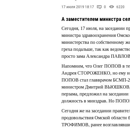
17 июля 2019 18:17
0
6220
А заместителем министра сел
Сегодня, 17 июля, на заседании п
министра здравоохранения Омско
министерства по собственному же
греха подальше, так как ведомст
просто зама Александра ПАВЛ
Напомним, что Олег ПОПОВ в теч
Андрея СТОРОЖЕНКО, но ему не п
ПОПОВ стал главврачом БСМП-2. 
министром Дмитрий ВЬЮШКОВ, к
перзама, предложил на заседании
должность в минздрав. Но ПОПОВА
Сегодня же на заседании правител
продовольствия Омской области 
ТРОФИМОВ, ранее возглавлявший 