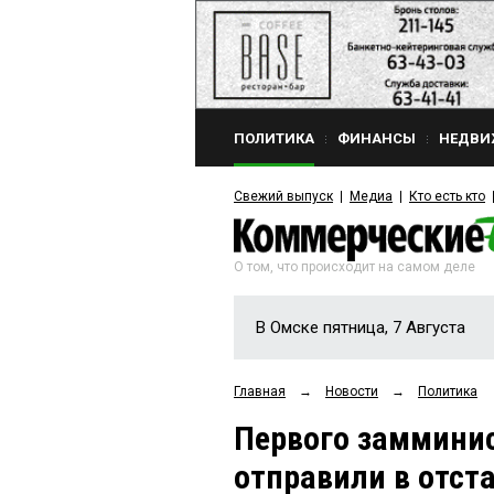
ПОЛИТИКА
ФИНАНСЫ
НЕДВИ
Свежий выпуск
Медиа
Кто есть кто
О том, что происходит на самом деле
В Омске пятница, 7 Августа
Главная
→
Новости
→
Политика
Первого замминис
отправили в отст