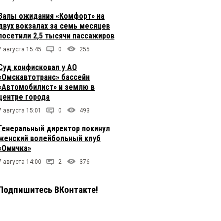
Залы ожидания «Комфорт» на
двух вокзалах за семь месяцев
посетили 2,5 тысячи пассажиров
7 августа 15:45
0
255
Суд конфисковал у АО
«Омскавтотранс» бассейн
«Автомобилист» и землю в
центре города
7 августа 15:01
0
493
Генеральный директор покинул
женский волейбольный клуб
«Омичка»
7 августа 14:00
2
376
Подпишитесь ВКонтакте!