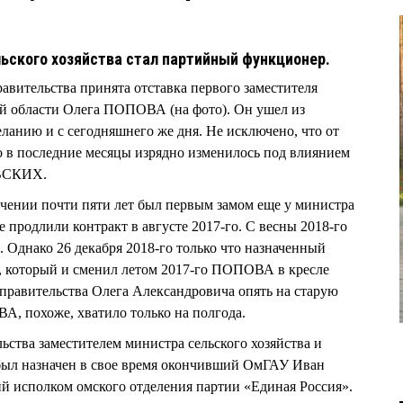
ьского хозяйства стал партийный функционер.
равительства принята отставка первого заместителя
й области Олега ПОПОВА (на фото). Он ушел из
ланию и с сегодняшнего же дня. Не исключено, что от
во в последние месяцы изрядно изменилось под влиянием
ОВСКИХ.
ении почти пяти лет был первым замом еще у министра
родлили контракт в августе 2017-го. С весны 2018-го
Однако 26 декабря 2018-го только что назначенный
оторый и сменил летом 2017-го ПОПОВА в кресле
 правительства Олега Александровича опять на старую
, похоже, хватило только на полгода.
ьства заместителем министра сельского хозяйства и
был назначен в свое время окончивший ОмГАУ Иван
исполком омского отделения партии «Единая Россия».