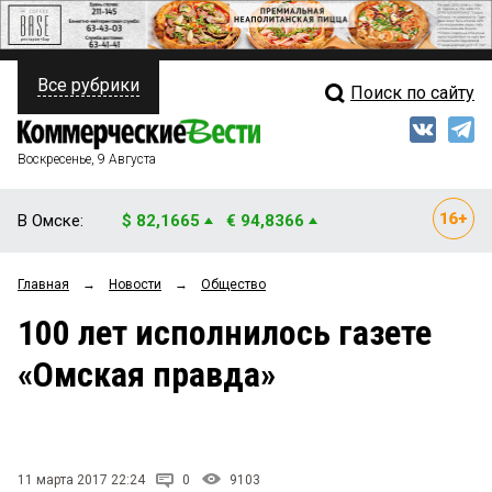
Все рубрики
Поиск по сайту
ПОЛИТИКА
Свежий выпуск
Медиа
ФИНАНСЫ
Воскресенье, 9 Августа
Кто есть кто
НЕДВИЖИМОСТЬ
В Омске:
$ 82,1665
€ 94,8366
Интервью
БИЗНЕС
Главная
→
Новости
→
Общество
Мнения
ОБЩЕСТВО
100 лет исполнилось газете
Рейтинги
ЗАКОН
«Омская правда»
Блоги
НОВОСТИ КОМПАНИЙ
Архив
ПРОИСШЕСТВИЯ
11 марта 2017 22:24
0
9103