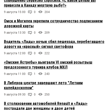
совершенно серьезно спросила: «С какой целью вы
привезли в Канаду мертвую рыбу?»
9 августа 15:00
0
204
Омск и Могилев укрепили сотрудничество подписанием
дорожной карты
9 августа 13:30
0
209
Водитель «Лады» ночью сбил пешехода, перебегавшего
дорогу на «красный» сигнал светофора
9 августа 12:00
0
222
«Омские Ястребы» выиграли VI омский розыгрыш
предсезонного турнира клубов МХЛ
9 августа 11:00
1
243
В Либеров-центре завершают лето "Летним
калейдоскопом"
9 августа 09:30
0
250
В столкновении автомобилей Renault и «Лады»
пострадали две женщины и двое детей